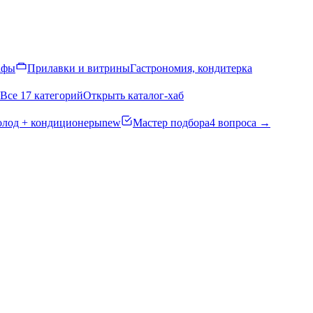
афы
Прилавки и витрины
Гастрономия, кондитерка
Все 17 категорий
Открыть каталог-хаб
олод + кондиционеры
new
Мастер подбора
4 вопроса →