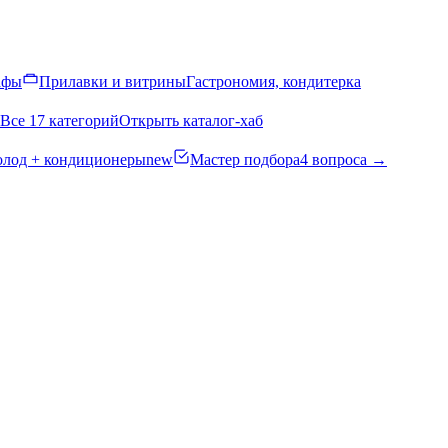
афы
Прилавки и витрины
Гастрономия, кондитерка
Все 17 категорий
Открыть каталог-хаб
олод + кондиционеры
new
Мастер подбора
4 вопроса →