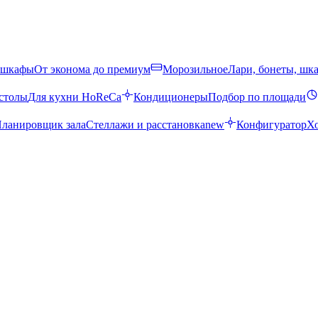
 шкафы
От эконома до премиум
Морозильное
Лари, бонеты, шк
столы
Для кухни HoReCa
Кондиционеры
Подбор по площади
ланировщик зала
Стеллажи и расстановка
new
Конфигуратор
Х