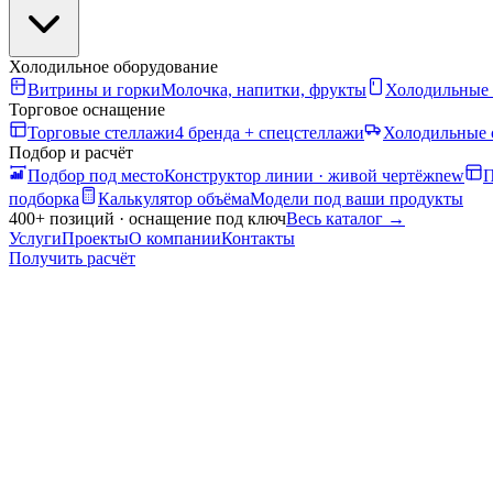
Холодильное оборудование
Витрины и горки
Молочка, напитки, фрукты
Холодильные
Торговое оснащение
Торговые стеллажи
4 бренда + спецстеллажи
Холодильные 
Подбор и расчёт
Подбор под место
Конструктор линии · живой чертёж
new
П
подборка
Калькулятор объёма
Модели под ваши продукты
400+ позиций · оснащение под ключ
Весь каталог
→
Услуги
Проекты
О компании
Контакты
Получить расчёт