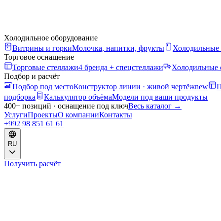
Холодильное оборудование
Витрины и горки
Молочка, напитки, фрукты
Холодильные
Торговое оснащение
Торговые стеллажи
4 бренда + спецстеллажи
Холодильные 
Подбор и расчёт
Подбор под место
Конструктор линии · живой чертёж
new
П
подборка
Калькулятор объёма
Модели под ваши продукты
400+ позиций · оснащение под ключ
Весь каталог
→
Услуги
Проекты
О компании
Контакты
+992 98 851 61 61
RU
Получить расчёт