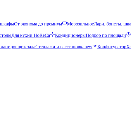
 шкафы
От эконома до премиум
Морозильное
Лари, бонеты, шк
столы
Для кухни HoReCa
Кондиционеры
Подбор по площади
ланировщик зала
Стеллажи и расстановка
new
Конфигуратор
Х