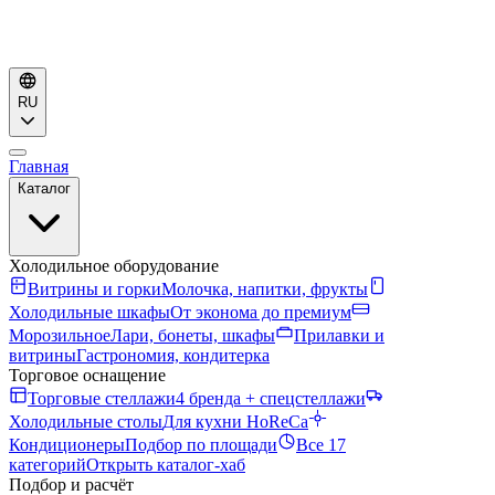
RU
Главная
Каталог
Холодильное оборудование
Витрины и горки
Молочка, напитки, фрукты
Холодильные шкафы
От эконома до премиум
Морозильное
Лари, бонеты, шкафы
Прилавки и
витрины
Гастрономия, кондитерка
Торговое оснащение
Торговые стеллажи
4 бренда + спецстеллажи
Холодильные столы
Для кухни HoReCa
Кондиционеры
Подбор по площади
Все 17
категорий
Открыть каталог-хаб
Подбор и расчёт