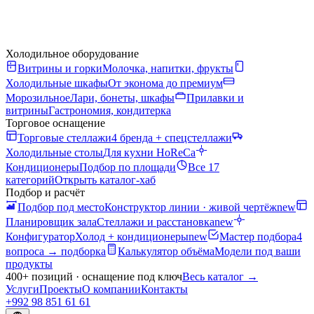
Холодильное оборудование
Витрины и горки
Молочка, напитки, фрукты
Холодильные шкафы
От эконома до премиум
Морозильное
Лари, бонеты, шкафы
Прилавки и
витрины
Гастрономия, кондитерка
Торговое оснащение
Торговые стеллажи
4 бренда + спецстеллажи
Холодильные столы
Для кухни HoReCa
Кондиционеры
Подбор по площади
Все 17
категорий
Открыть каталог-хаб
Подбор и расчёт
Подбор под место
Конструктор линии · живой чертёж
new
Планировщик зала
Стеллажи и расстановка
new
Конфигуратор
Холод + кондиционеры
new
Мастер подбора
4
вопроса → подборка
Калькулятор объёма
Модели под ваши
продукты
400+ позиций · оснащение под ключ
Весь каталог
→
Услуги
Проекты
О компании
Контакты
+992 98 851 61 61