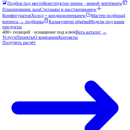
Подбор под место
Конструктор линии · живой чертёж
new
Планировщик зала
Стеллажи и расстановка
new
Конфигуратор
Холод + кондиционеры
new
Мастер подбора
4
вопроса → подборка
Калькулятор объёма
Модели под ваши
продукты
400+ позиций · оснащение под ключ
Весь каталог
→
Услуги
Проекты
О компании
Контакты
Получить расчёт