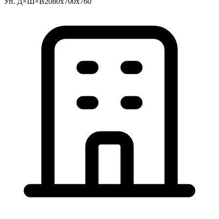
Уп. Д×Ш×В
2080x700x760