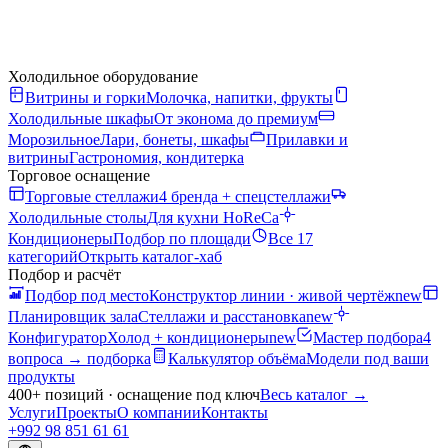
Холодильное оборудование
Витрины и горки
Молочка, напитки, фрукты
Холодильные шкафы
От эконома до премиум
Морозильное
Лари, бонеты, шкафы
Прилавки и
витрины
Гастрономия, кондитерка
Торговое оснащение
Торговые стеллажи
4 бренда + спецстеллажи
Холодильные столы
Для кухни HoReCa
Кондиционеры
Подбор по площади
Все 17
категорий
Открыть каталог-хаб
Подбор и расчёт
Подбор под место
Конструктор линии · живой чертёж
new
Планировщик зала
Стеллажи и расстановка
new
Конфигуратор
Холод + кондиционеры
new
Мастер подбора
4
вопроса → подборка
Калькулятор объёма
Модели под ваши
продукты
400+ позиций · оснащение под ключ
Весь каталог
→
Услуги
Проекты
О компании
Контакты
+992 98 851 61 61