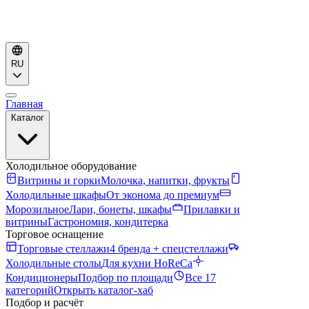
RU
Главная
Каталог
Холодильное оборудование
Витрины и горки
Молочка, напитки, фрукты
Холодильные шкафы
От эконома до премиум
Морозильное
Лари, бонеты, шкафы
Прилавки и
витрины
Гастрономия, кондитерка
Торговое оснащение
Торговые стеллажи
4 бренда + спецстеллажи
Холодильные столы
Для кухни HoReCa
Кондиционеры
Подбор по площади
Все 17
категорий
Открыть каталог-хаб
Подбор и расчёт