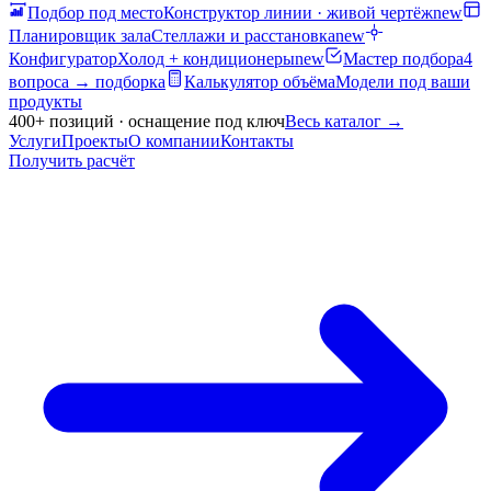
Подбор под место
Конструктор линии · живой чертёж
new
Планировщик зала
Стеллажи и расстановка
new
Конфигуратор
Холод + кондиционеры
new
Мастер подбора
4
вопроса → подборка
Калькулятор объёма
Модели под ваши
продукты
400+ позиций · оснащение под ключ
Весь каталог
→
Услуги
Проекты
О компании
Контакты
Получить расчёт