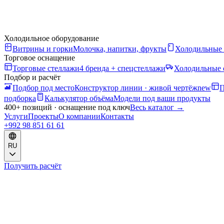
Холодильное оборудование
Витрины и горки
Молочка, напитки, фрукты
Холодильные
Торговое оснащение
Торговые стеллажи
4 бренда + спецстеллажи
Холодильные 
Подбор и расчёт
Подбор под место
Конструктор линии · живой чертёж
new
П
подборка
Калькулятор объёма
Модели под ваши продукты
400+ позиций · оснащение под ключ
Весь каталог
→
Услуги
Проекты
О компании
Контакты
+992 98 851 61 61
RU
Получить расчёт