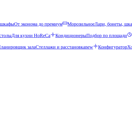
 шкафы
От эконома до премиум
Морозильное
Лари, бонеты, шк
столы
Для кухни HoReCa
Кондиционеры
Подбор по площади
ланировщик зала
Стеллажи и расстановка
new
Конфигуратор
Х