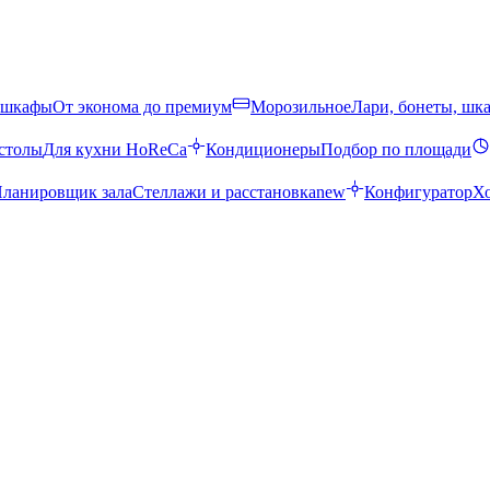
 шкафы
От эконома до премиум
Морозильное
Лари, бонеты, шк
столы
Для кухни HoReCa
Кондиционеры
Подбор по площади
ланировщик зала
Стеллажи и расстановка
new
Конфигуратор
Х