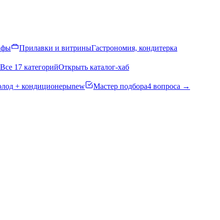
афы
Прилавки и витрины
Гастрономия, кондитерка
Все 17 категорий
Открыть каталог-хаб
олод + кондиционеры
new
Мастер подбора
4 вопроса →