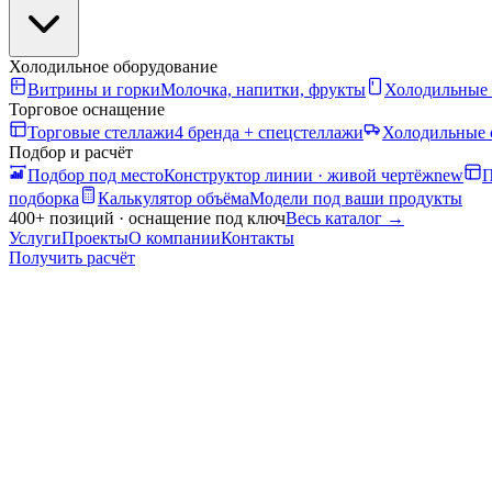
Холодильное оборудование
Витрины и горки
Молочка, напитки, фрукты
Холодильные
Торговое оснащение
Торговые стеллажи
4 бренда + спецстеллажи
Холодильные 
Подбор и расчёт
Подбор под место
Конструктор линии · живой чертёж
new
П
подборка
Калькулятор объёма
Модели под ваши продукты
400+ позиций · оснащение под ключ
Весь каталог
→
Услуги
Проекты
О компании
Контакты
Получить расчёт