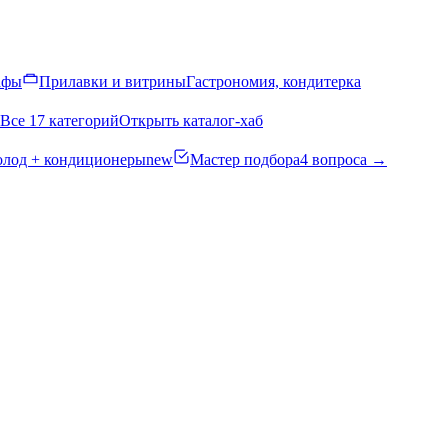
афы
Прилавки и витрины
Гастрономия, кондитерка
Все 17 категорий
Открыть каталог-хаб
олод + кондиционеры
new
Мастер подбора
4 вопроса →