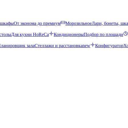
 шкафы
От эконома до премиум
Морозильное
Лари, бонеты, шк
столы
Для кухни HoReCa
Кондиционеры
Подбор по площади
ланировщик зала
Стеллажи и расстановка
new
Конфигуратор
Х