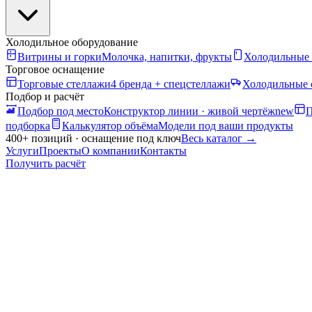
Холодильное оборудование
Витрины и горки
Молочка, напитки, фрукты
Холодильные
Торговое оснащение
Торговые стеллажи
4 бренда + спецстеллажи
Холодильные 
Подбор и расчёт
Подбор под место
Конструктор линии · живой чертёж
new
П
подборка
Калькулятор объёма
Модели под ваши продукты
400+ позиций · оснащение под ключ
Весь каталог
→
Услуги
Проекты
О компании
Контакты
Получить расчёт