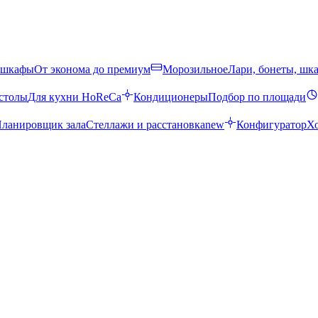
 шкафы
От эконома до премиум
Морозильное
Лари, бонеты, шк
столы
Для кухни HoReCa
Кондиционеры
Подбор по площади
ланировщик зала
Стеллажи и расстановка
new
Конфигуратор
Х