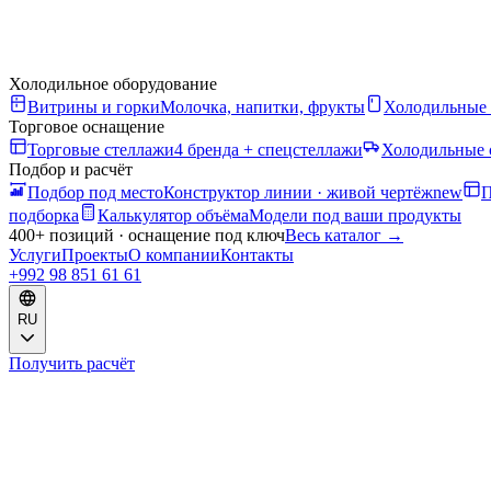
Холодильное оборудование
Витрины и горки
Молочка, напитки, фрукты
Холодильные
Торговое оснащение
Торговые стеллажи
4 бренда + спецстеллажи
Холодильные 
Подбор и расчёт
Подбор под место
Конструктор линии · живой чертёж
new
П
подборка
Калькулятор объёма
Модели под ваши продукты
400+ позиций · оснащение под ключ
Весь каталог
→
Услуги
Проекты
О компании
Контакты
+992 98 851 61 61
RU
Получить расчёт