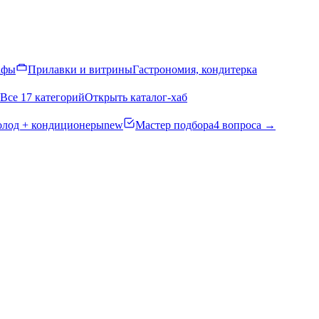
афы
Прилавки и витрины
Гастрономия, кондитерка
Все 17 категорий
Открыть каталог-хаб
олод + кондиционеры
new
Мастер подбора
4 вопроса →