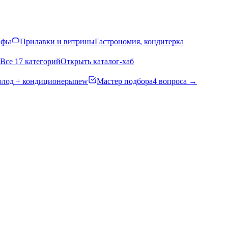
афы
Прилавки и витрины
Гастрономия, кондитерка
Все 17 категорий
Открыть каталог-хаб
олод + кондиционеры
new
Мастер подбора
4 вопроса →