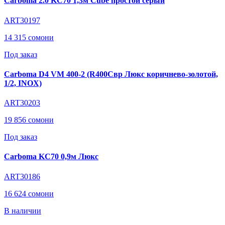
Carboma 2.0 KC70 1,3м Cube простой серый
ART30197
14 315 сомони
Под заказ
Carboma D4 VM 400-2 (R400Cвр Люкс коричнево-золотой,
1/2, INOX)
ART30203
19 856 сомони
Под заказ
Carboma KC70 0,9м Люкс
ART30186
16 624 сомони
В наличии