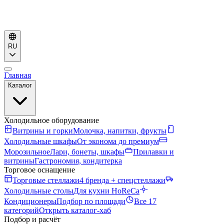
RU
Главная
Каталог
Холодильное оборудование
Витрины и горки
Молочка, напитки, фрукты
Холодильные шкафы
От эконома до премиум
Морозильное
Лари, бонеты, шкафы
Прилавки и
витрины
Гастрономия, кондитерка
Торговое оснащение
Торговые стеллажи
4 бренда + спецстеллажи
Холодильные столы
Для кухни HoReCa
Кондиционеры
Подбор по площади
Все 17
категорий
Открыть каталог-хаб
Подбор и расчёт