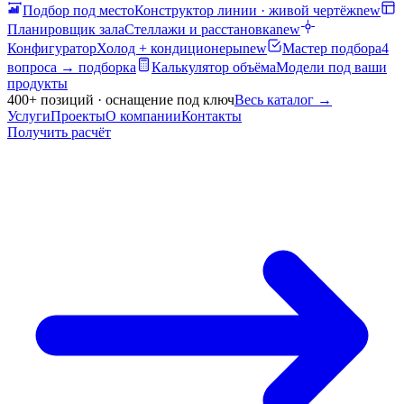
Подбор под место
Конструктор линии · живой чертёж
new
Планировщик зала
Стеллажи и расстановка
new
Конфигуратор
Холод + кондиционеры
new
Мастер подбора
4
вопроса → подборка
Калькулятор объёма
Модели под ваши
продукты
400+ позиций · оснащение под ключ
Весь каталог
→
Услуги
Проекты
О компании
Контакты
Получить расчёт