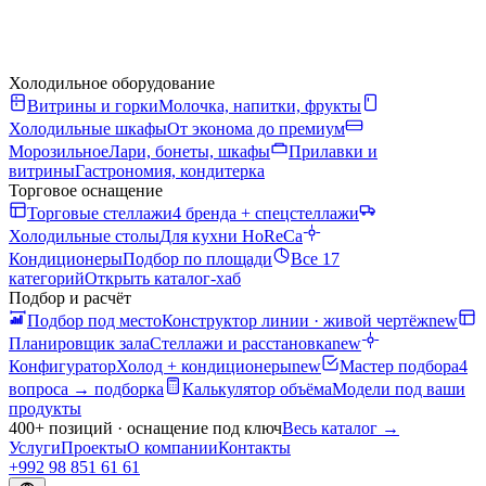
Холодильное оборудование
Витрины и горки
Молочка, напитки, фрукты
Холодильные шкафы
От эконома до премиум
Морозильное
Лари, бонеты, шкафы
Прилавки и
витрины
Гастрономия, кондитерка
Торговое оснащение
Торговые стеллажи
4 бренда + спецстеллажи
Холодильные столы
Для кухни HoReCa
Кондиционеры
Подбор по площади
Все 17
категорий
Открыть каталог-хаб
Подбор и расчёт
Подбор под место
Конструктор линии · живой чертёж
new
Планировщик зала
Стеллажи и расстановка
new
Конфигуратор
Холод + кондиционеры
new
Мастер подбора
4
вопроса → подборка
Калькулятор объёма
Модели под ваши
продукты
400+ позиций · оснащение под ключ
Весь каталог
→
Услуги
Проекты
О компании
Контакты
+992 98 851 61 61