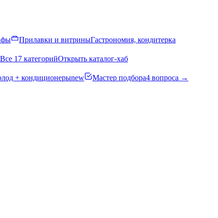
афы
Прилавки и витрины
Гастрономия, кондитерка
Все 17 категорий
Открыть каталог-хаб
олод + кондиционеры
new
Мастер подбора
4 вопроса →