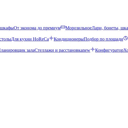
 шкафы
От эконома до премиум
Морозильное
Лари, бонеты, шк
столы
Для кухни HoReCa
Кондиционеры
Подбор по площади
ланировщик зала
Стеллажи и расстановка
new
Конфигуратор
Х