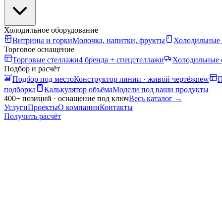
Холодильное оборудование
Витрины и горки
Молочка, напитки, фрукты
Холодильные
Торговое оснащение
Торговые стеллажи
4 бренда + спецстеллажи
Холодильные 
Подбор и расчёт
Подбор под место
Конструктор линии · живой чертёж
new
П
подборка
Калькулятор объёма
Модели под ваши продукты
400+ позиций · оснащение под ключ
Весь каталог
→
Услуги
Проекты
О компании
Контакты
Получить расчёт