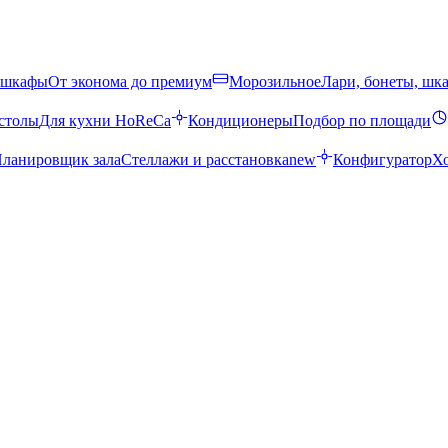
 шкафы
От эконома до премиум
Морозильное
Лари, бонеты, шк
столы
Для кухни HoReCa
Кондиционеры
Подбор по площади
ланировщик зала
Стеллажи и расстановка
new
Конфигуратор
Х