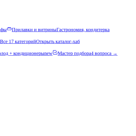
афы
Прилавки и витрины
Гастрономия, кондитерка
Все 17 категорий
Открыть каталог-хаб
олод + кондиционеры
new
Мастер подбора
4 вопроса →