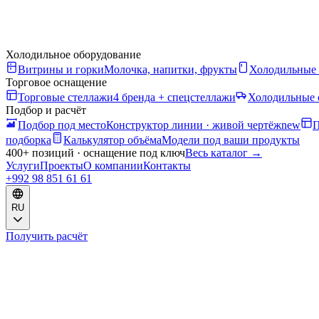
Холодильное оборудование
Витрины и горки
Молочка, напитки, фрукты
Холодильные
Торговое оснащение
Торговые стеллажи
4 бренда + спецстеллажи
Холодильные 
Подбор и расчёт
Подбор под место
Конструктор линии · живой чертёж
new
П
подборка
Калькулятор объёма
Модели под ваши продукты
400+ позиций · оснащение под ключ
Весь каталог
→
Услуги
Проекты
О компании
Контакты
+992 98 851 61 61
RU
Получить расчёт