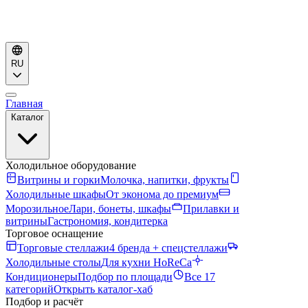
RU
Главная
Каталог
Холодильное оборудование
Витрины и горки
Молочка, напитки, фрукты
Холодильные шкафы
От эконома до премиум
Морозильное
Лари, бонеты, шкафы
Прилавки и
витрины
Гастрономия, кондитерка
Торговое оснащение
Торговые стеллажи
4 бренда + спецстеллажи
Холодильные столы
Для кухни HoReCa
Кондиционеры
Подбор по площади
Все 17
категорий
Открыть каталог-хаб
Подбор и расчёт