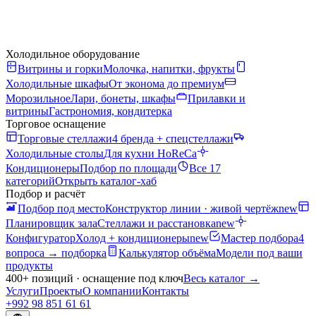
Холодильное оборудование
Витрины и горки
Молочка, напитки, фрукты
Холодильные шкафы
От эконома до премиум
Морозильное
Лари, бонеты, шкафы
Прилавки и
витрины
Гастрономия, кондитерка
Торговое оснащение
Торговые стеллажи
4 бренда + спецстеллажи
Холодильные столы
Для кухни HoReCa
Кондиционеры
Подбор по площади
Все 17
категорий
Открыть каталог-хаб
Подбор и расчёт
Подбор под место
Конструктор линии · живой чертёж
new
Планировщик зала
Стеллажи и расстановка
new
Конфигуратор
Холод + кондиционеры
new
Мастер подбора
4
вопроса → подборка
Калькулятор объёма
Модели под ваши
продукты
400+ позиций · оснащение под ключ
Весь каталог
→
Услуги
Проекты
О компании
Контакты
+992 98 851 61 61