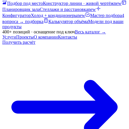
Подбор под место
Конструктор линии · живой чертёж
new
Планировщик зала
Стеллажи и расстановка
new
Конфигуратор
Холод + кондиционеры
new
Мастер подбора
4
вопроса → подборка
Калькулятор объёма
Модели под ваши
продукты
400+ позиций · оснащение под ключ
Весь каталог
→
Услуги
Проекты
О компании
Контакты
Получить расчёт