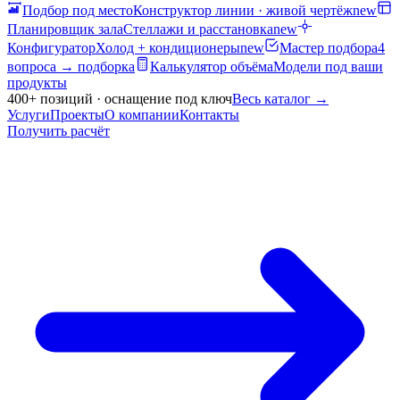
Подбор под место
Конструктор линии · живой чертёж
new
Планировщик зала
Стеллажи и расстановка
new
Конфигуратор
Холод + кондиционеры
new
Мастер подбора
4
вопроса → подборка
Калькулятор объёма
Модели под ваши
продукты
400+ позиций · оснащение под ключ
Весь каталог
→
Услуги
Проекты
О компании
Контакты
Получить расчёт