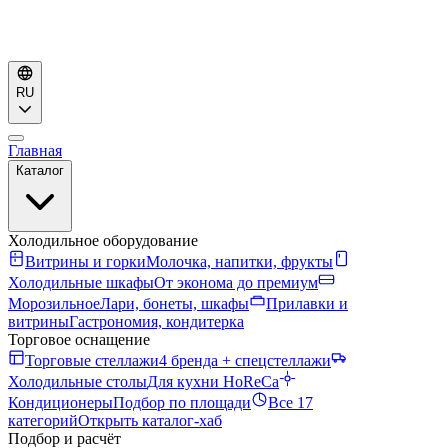
RU
Главная
Каталог
Холодильное оборудование
Витрины и горки
Молочка, напитки, фрукты
Холодильные шкафы
От эконома до премиум
Морозильное
Лари, бонеты, шкафы
Прилавки и
витрины
Гастрономия, кондитерка
Торговое оснащение
Торговые стеллажи
4 бренда + спецстеллажи
Холодильные столы
Для кухни HoReCa
Кондиционеры
Подбор по площади
Все 17
категорий
Открыть каталог-хаб
Подбор и расчёт