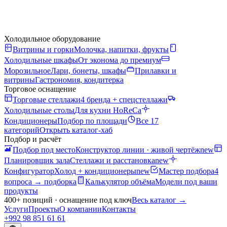
Холодильное оборудование
Витрины и горки
Молочка, напитки, фрукты
Холодильные шкафы
От эконома до премиум
Морозильное
Лари, бонеты, шкафы
Прилавки и
витрины
Гастрономия, кондитерка
Торговое оснащение
Торговые стеллажи
4 бренда + спецстеллажи
Холодильные столы
Для кухни HoReCa
Кондиционеры
Подбор по площади
Все 17
категорий
Открыть каталог-хаб
Подбор и расчёт
Подбор под место
Конструктор линии · живой чертёж
new
Планировщик зала
Стеллажи и расстановка
new
Конфигуратор
Холод + кондиционеры
new
Мастер подбора
4
вопроса → подборка
Калькулятор объёма
Модели под ваши
продукты
400+ позиций · оснащение под ключ
Весь каталог
→
Услуги
Проекты
О компании
Контакты
+992 98 851 61 61