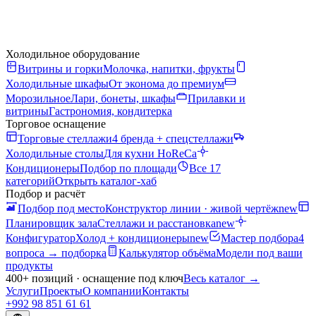
Холодильное оборудование
Витрины и горки
Молочка, напитки, фрукты
Холодильные шкафы
От эконома до премиум
Морозильное
Лари, бонеты, шкафы
Прилавки и
витрины
Гастрономия, кондитерка
Торговое оснащение
Торговые стеллажи
4 бренда + спецстеллажи
Холодильные столы
Для кухни HoReCa
Кондиционеры
Подбор по площади
Все 17
категорий
Открыть каталог-хаб
Подбор и расчёт
Подбор под место
Конструктор линии · живой чертёж
new
Планировщик зала
Стеллажи и расстановка
new
Конфигуратор
Холод + кондиционеры
new
Мастер подбора
4
вопроса → подборка
Калькулятор объёма
Модели под ваши
продукты
400+ позиций · оснащение под ключ
Весь каталог
→
Услуги
Проекты
О компании
Контакты
+992 98 851 61 61