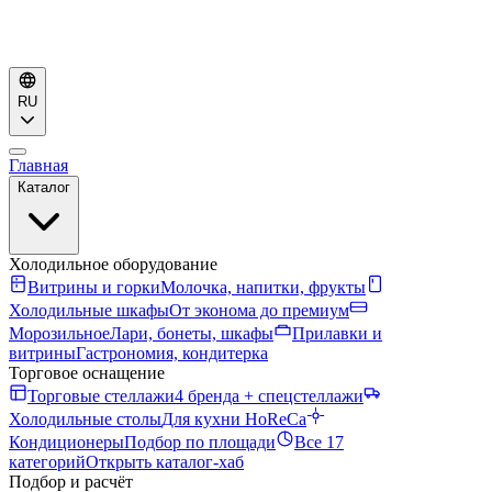
RU
Главная
Каталог
Холодильное оборудование
Витрины и горки
Молочка, напитки, фрукты
Холодильные шкафы
От эконома до премиум
Морозильное
Лари, бонеты, шкафы
Прилавки и
витрины
Гастрономия, кондитерка
Торговое оснащение
Торговые стеллажи
4 бренда + спецстеллажи
Холодильные столы
Для кухни HoReCa
Кондиционеры
Подбор по площади
Все 17
категорий
Открыть каталог-хаб
Подбор и расчёт