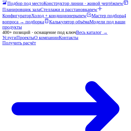
Подбор под место
Конструктор линии · живой чертёж
new
Планировщик зала
Стеллажи и расстановка
new
Конфигуратор
Холод + кондиционеры
new
Мастер подбора
4
вопроса → подборка
Калькулятор объёма
Модели под ваши
продукты
400+ позиций · оснащение под ключ
Весь каталог
→
Услуги
Проекты
О компании
Контакты
Получить расчёт