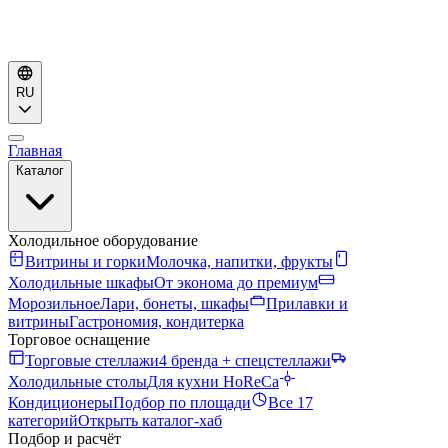
RU
Главная
Каталог
Холодильное оборудование
Витрины и горки
Молочка, напитки, фрукты
Холодильные шкафы
От эконома до премиум
Морозильное
Лари, бонеты, шкафы
Прилавки и
витрины
Гастрономия, кондитерка
Торговое оснащение
Торговые стеллажи
4 бренда + спецстеллажи
Холодильные столы
Для кухни HoReCa
Кондиционеры
Подбор по площади
Все 17
категорий
Открыть каталог-хаб
Подбор и расчёт