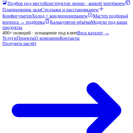
Подбор под место
Конструктор линии · живой чертёж
new
Планировщик зала
Стеллажи и расстановка
new
Конфигуратор
Холод + кондиционеры
new
Мастер подбора
4
вопроса → подборка
Калькулятор объёма
Модели под ваши
продукты
400+ позиций · оснащение под ключ
Весь каталог
→
Услуги
Проекты
О компании
Контакты
Получить расчёт