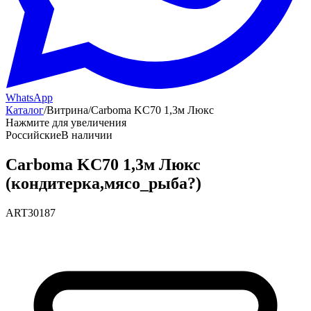
WhatsApp
Каталог
/
Витрина
/
Carboma KC70 1,3м Люкс
Нажмите для увеличения
Российские
В наличии
Carboma KC70 1,3м Люкс
(кондитерка,мясо_рыба?)
ART30187