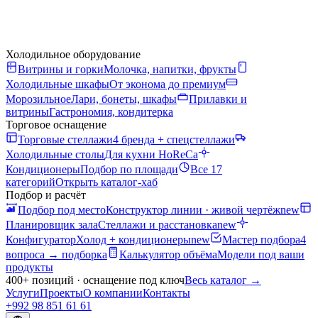
Холодильное оборудование
Витрины и горки
Молочка, напитки, фрукты
Холодильные шкафы
От эконома до премиум
Морозильное
Лари, бонеты, шкафы
Прилавки и
витрины
Гастрономия, кондитерка
Торговое оснащение
Торговые стеллажи
4 бренда + спецстеллажи
Холодильные столы
Для кухни HoReCa
Кондиционеры
Подбор по площади
Все 17
категорий
Открыть каталог-хаб
Подбор и расчёт
Подбор под место
Конструктор линии · живой чертёж
new
Планировщик зала
Стеллажи и расстановка
new
Конфигуратор
Холод + кондиционеры
new
Мастер подбора
4
вопроса → подборка
Калькулятор объёма
Модели под ваши
продукты
400+ позиций · оснащение под ключ
Весь каталог
→
Услуги
Проекты
О компании
Контакты
+992 98 851 61 61