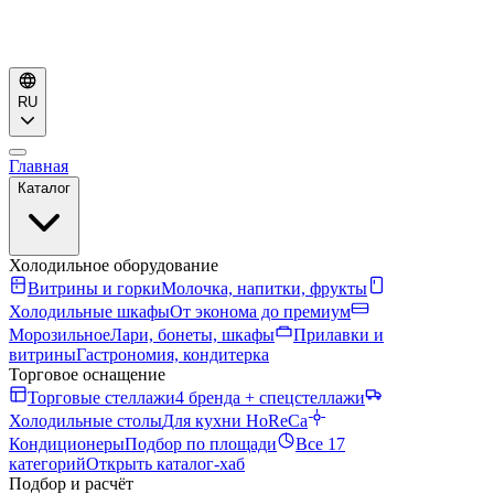
RU
Главная
Каталог
Холодильное оборудование
Витрины и горки
Молочка, напитки, фрукты
Холодильные шкафы
От эконома до премиум
Морозильное
Лари, бонеты, шкафы
Прилавки и
витрины
Гастрономия, кондитерка
Торговое оснащение
Торговые стеллажи
4 бренда + спецстеллажи
Холодильные столы
Для кухни HoReCa
Кондиционеры
Подбор по площади
Все 17
категорий
Открыть каталог-хаб
Подбор и расчёт