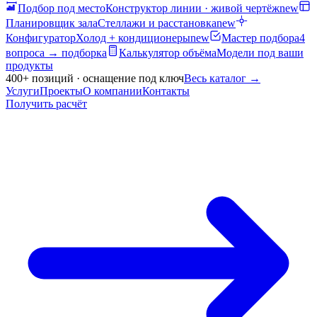
Подбор под место
Конструктор линии · живой чертёж
new
Планировщик зала
Стеллажи и расстановка
new
Конфигуратор
Холод + кондиционеры
new
Мастер подбора
4
вопроса → подборка
Калькулятор объёма
Модели под ваши
продукты
400+ позиций · оснащение под ключ
Весь каталог
→
Услуги
Проекты
О компании
Контакты
Получить расчёт