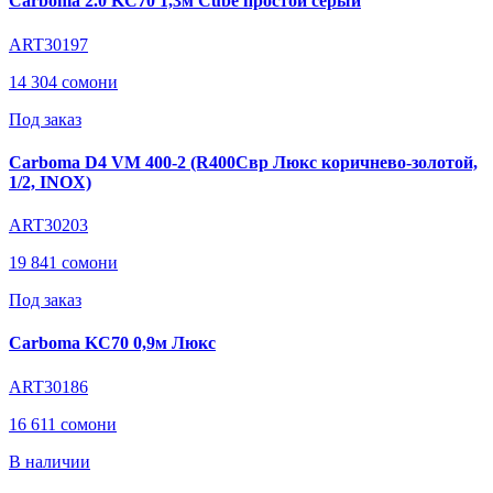
Carboma 2.0 KC70 1,3м Cube простой серый
ART30197
14 304 сомони
Под заказ
Carboma D4 VM 400-2 (R400Cвр Люкс коричнево-золотой,
1/2, INOX)
ART30203
19 841 сомони
Под заказ
Carboma KC70 0,9м Люкс
ART30186
16 611 сомони
В наличии