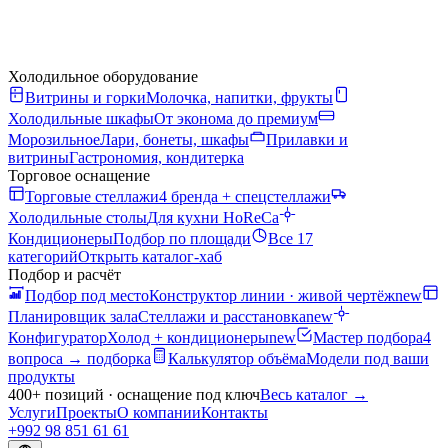
Холодильное оборудование
Витрины и горки
Молочка, напитки, фрукты
Холодильные шкафы
От эконома до премиум
Морозильное
Лари, бонеты, шкафы
Прилавки и
витрины
Гастрономия, кондитерка
Торговое оснащение
Торговые стеллажи
4 бренда + спецстеллажи
Холодильные столы
Для кухни HoReCa
Кондиционеры
Подбор по площади
Все 17
категорий
Открыть каталог-хаб
Подбор и расчёт
Подбор под место
Конструктор линии · живой чертёж
new
Планировщик зала
Стеллажи и расстановка
new
Конфигуратор
Холод + кондиционеры
new
Мастер подбора
4
вопроса → подборка
Калькулятор объёма
Модели под ваши
продукты
400+ позиций · оснащение под ключ
Весь каталог
→
Услуги
Проекты
О компании
Контакты
+992 98 851 61 61