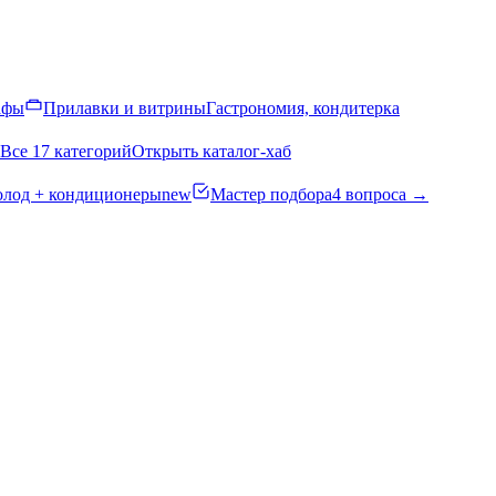
афы
Прилавки и витрины
Гастрономия, кондитерка
Все 17 категорий
Открыть каталог-хаб
олод + кондиционеры
new
Мастер подбора
4 вопроса →