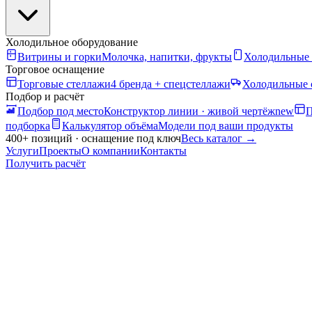
Холодильное оборудование
Витрины и горки
Молочка, напитки, фрукты
Холодильные
Торговое оснащение
Торговые стеллажи
4 бренда + спецстеллажи
Холодильные 
Подбор и расчёт
Подбор под место
Конструктор линии · живой чертёж
new
П
подборка
Калькулятор объёма
Модели под ваши продукты
400+ позиций · оснащение под ключ
Весь каталог
→
Услуги
Проекты
О компании
Контакты
Получить расчёт