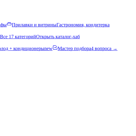
афы
Прилавки и витрины
Гастрономия, кондитерка
Все 17 категорий
Открыть каталог-хаб
олод + кондиционеры
new
Мастер подбора
4 вопроса →