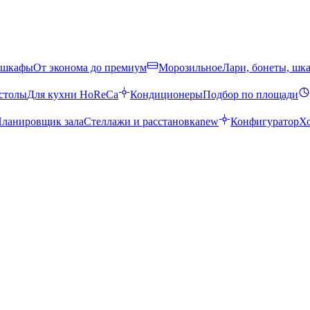
 шкафы
От эконома до премиум
Морозильное
Лари, бонеты, шк
столы
Для кухни HoReCa
Кондиционеры
Подбор по площади
ланировщик зала
Стеллажи и расстановка
new
Конфигуратор
Х