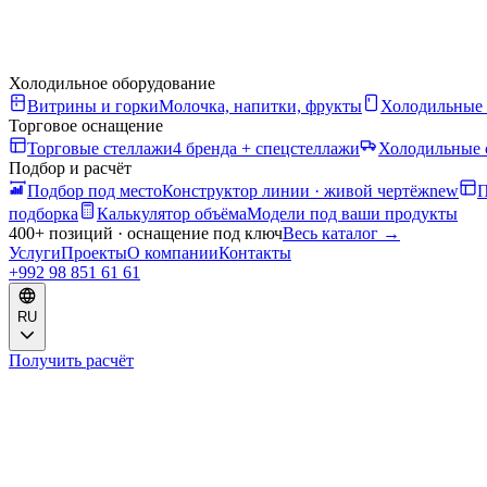
Холодильное оборудование
Витрины и горки
Молочка, напитки, фрукты
Холодильные
Торговое оснащение
Торговые стеллажи
4 бренда + спецстеллажи
Холодильные 
Подбор и расчёт
Подбор под место
Конструктор линии · живой чертёж
new
П
подборка
Калькулятор объёма
Модели под ваши продукты
400+ позиций · оснащение под ключ
Весь каталог
→
Услуги
Проекты
О компании
Контакты
+992 98 851 61 61
RU
Получить расчёт