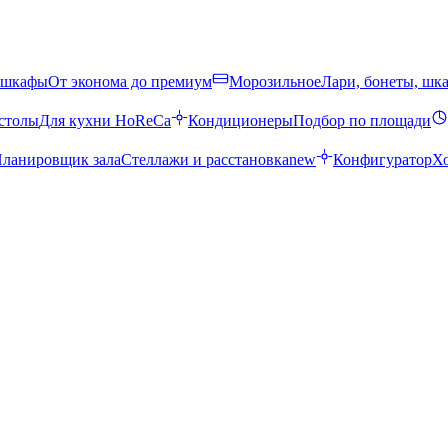
 шкафы
От эконома до премиум
Морозильное
Лари, бонеты, шк
столы
Для кухни HoReCa
Кондиционеры
Подбор по площади
ланировщик зала
Стеллажи и расстановка
new
Конфигуратор
Х