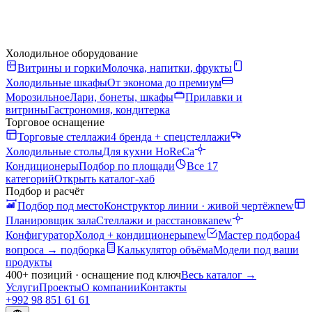
Холодильное оборудование
Витрины и горки
Молочка, напитки, фрукты
Холодильные шкафы
От эконома до премиум
Морозильное
Лари, бонеты, шкафы
Прилавки и
витрины
Гастрономия, кондитерка
Торговое оснащение
Торговые стеллажи
4 бренда + спецстеллажи
Холодильные столы
Для кухни HoReCa
Кондиционеры
Подбор по площади
Все 17
категорий
Открыть каталог-хаб
Подбор и расчёт
Подбор под место
Конструктор линии · живой чертёж
new
Планировщик зала
Стеллажи и расстановка
new
Конфигуратор
Холод + кондиционеры
new
Мастер подбора
4
вопроса → подборка
Калькулятор объёма
Модели под ваши
продукты
400+ позиций · оснащение под ключ
Весь каталог
→
Услуги
Проекты
О компании
Контакты
+992 98 851 61 61