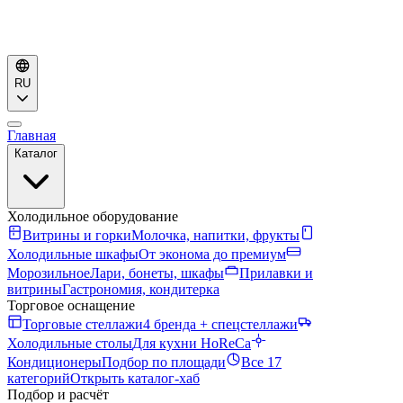
RU
Главная
Каталог
Холодильное оборудование
Витрины и горки
Молочка, напитки, фрукты
Холодильные шкафы
От эконома до премиум
Морозильное
Лари, бонеты, шкафы
Прилавки и
витрины
Гастрономия, кондитерка
Торговое оснащение
Торговые стеллажи
4 бренда + спецстеллажи
Холодильные столы
Для кухни HoReCa
Кондиционеры
Подбор по площади
Все 17
категорий
Открыть каталог-хаб
Подбор и расчёт