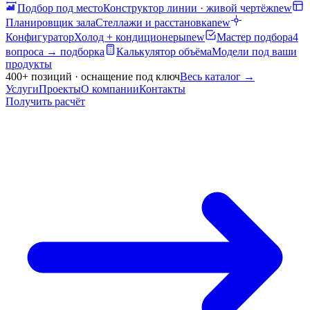
Подбор под место
Конструктор линии · живой чертёж
new
Планировщик зала
Стеллажи и расстановка
new
Конфигуратор
Холод + кондиционеры
new
Мастер подбора
4
вопроса → подборка
Калькулятор объёма
Модели под ваши
продукты
400+ позиций · оснащение под ключ
Весь каталог
→
Услуги
Проекты
О компании
Контакты
Получить расчёт