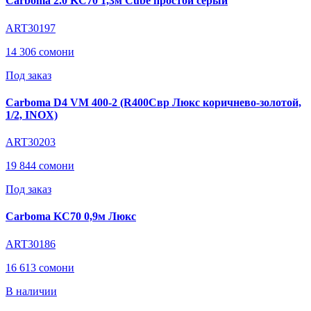
Carboma 2.0 KC70 1,3м Cube простой серый
ART30197
14 306 сомони
Под заказ
Carboma D4 VM 400-2 (R400Cвр Люкс коричнево-золотой,
1/2, INOX)
ART30203
19 844 сомони
Под заказ
Carboma KC70 0,9м Люкс
ART30186
16 613 сомони
В наличии