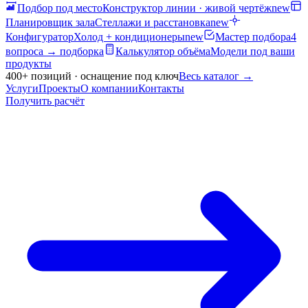
Подбор под место
Конструктор линии · живой чертёж
new
Планировщик зала
Стеллажи и расстановка
new
Конфигуратор
Холод + кондиционеры
new
Мастер подбора
4
вопроса → подборка
Калькулятор объёма
Модели под ваши
продукты
400+ позиций · оснащение под ключ
Весь каталог
→
Услуги
Проекты
О компании
Контакты
Получить расчёт