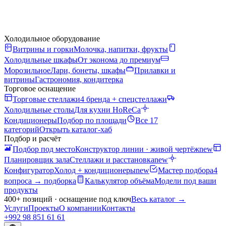
Холодильное оборудование
Витрины и горки
Молочка, напитки, фрукты
Холодильные шкафы
От эконома до премиум
Морозильное
Лари, бонеты, шкафы
Прилавки и
витрины
Гастрономия, кондитерка
Торговое оснащение
Торговые стеллажи
4 бренда + спецстеллажи
Холодильные столы
Для кухни HoReCa
Кондиционеры
Подбор по площади
Все 17
категорий
Открыть каталог-хаб
Подбор и расчёт
Подбор под место
Конструктор линии · живой чертёж
new
Планировщик зала
Стеллажи и расстановка
new
Конфигуратор
Холод + кондиционеры
new
Мастер подбора
4
вопроса → подборка
Калькулятор объёма
Модели под ваши
продукты
400+ позиций · оснащение под ключ
Весь каталог
→
Услуги
Проекты
О компании
Контакты
+992 98 851 61 61