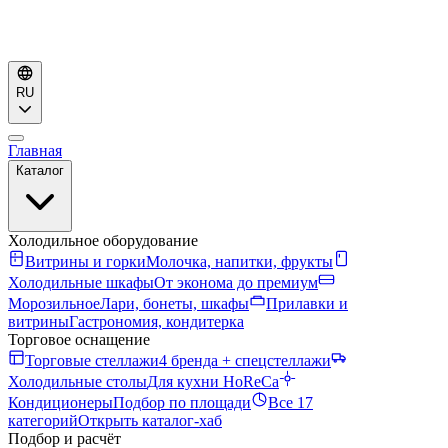
RU
Главная
Каталог
Холодильное оборудование
Витрины и горки
Молочка, напитки, фрукты
Холодильные шкафы
От эконома до премиум
Морозильное
Лари, бонеты, шкафы
Прилавки и
витрины
Гастрономия, кондитерка
Торговое оснащение
Торговые стеллажи
4 бренда + спецстеллажи
Холодильные столы
Для кухни HoReCa
Кондиционеры
Подбор по площади
Все 17
категорий
Открыть каталог-хаб
Подбор и расчёт