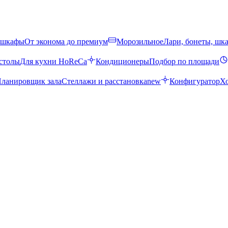
 шкафы
От эконома до премиум
Морозильное
Лари, бонеты, шк
столы
Для кухни HoReCa
Кондиционеры
Подбор по площади
ланировщик зала
Стеллажи и расстановка
new
Конфигуратор
Х