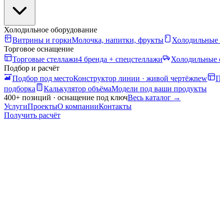
Холодильное оборудование
Витрины и горки
Молочка, напитки, фрукты
Холодильные
Торговое оснащение
Торговые стеллажи
4 бренда + спецстеллажи
Холодильные 
Подбор и расчёт
Подбор под место
Конструктор линии · живой чертёж
new
П
подборка
Калькулятор объёма
Модели под ваши продукты
400+ позиций · оснащение под ключ
Весь каталог
→
Услуги
Проекты
О компании
Контакты
Получить расчёт