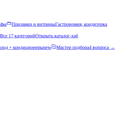
афы
Прилавки и витрины
Гастрономия, кондитерка
Все 17 категорий
Открыть каталог-хаб
олод + кондиционеры
new
Мастер подбора
4 вопроса →