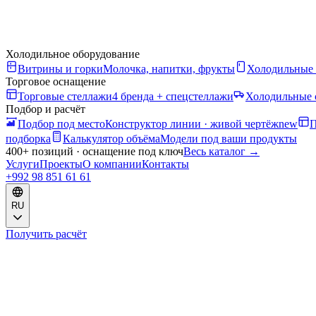
Холодильное оборудование
Витрины и горки
Молочка, напитки, фрукты
Холодильные
Торговое оснащение
Торговые стеллажи
4 бренда + спецстеллажи
Холодильные 
Подбор и расчёт
Подбор под место
Конструктор линии · живой чертёж
new
П
подборка
Калькулятор объёма
Модели под ваши продукты
400+ позиций · оснащение под ключ
Весь каталог
→
Услуги
Проекты
О компании
Контакты
+992 98 851 61 61
RU
Получить расчёт