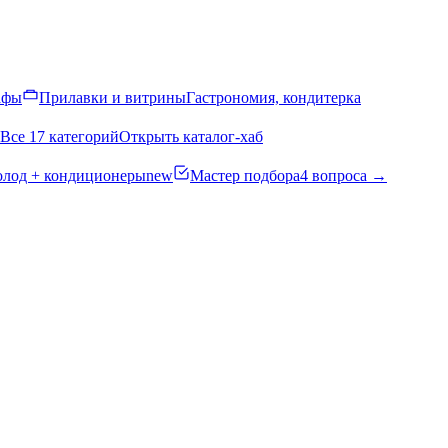
афы
Прилавки и витрины
Гастрономия, кондитерка
Все 17 категорий
Открыть каталог-хаб
олод + кондиционеры
new
Мастер подбора
4 вопроса →