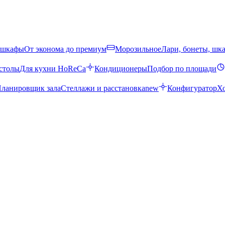
 шкафы
От эконома до премиум
Морозильное
Лари, бонеты, шк
столы
Для кухни HoReCa
Кондиционеры
Подбор по площади
ланировщик зала
Стеллажи и расстановка
new
Конфигуратор
Х