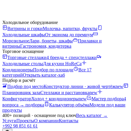
Холодильное оборудование
Витрины и горки
Молочка, напитки, фрукты
Холодильные шкафы
От эконома до премиум
Морозильное
Лари, бонеты, шкафы
Прилавки и
витрины
Гастрономия, кондитерка
Торговое оснащение
Торговые стеллажи
4 бренда + спецстеллажи
Холодильные столы
Для кухни HoReCa
Кондиционеры
Подбор по площади
Все 17
категорий
Открыть каталог-хаб
Подбор и расчёт
Подбор под место
Конструктор линии · живой чертёж
new
Планировщик зала
Стеллажи и расстановка
new
Конфигуратор
Холод + кондиционеры
new
Мастер подбора
4
вопроса → подборка
Калькулятор объёма
Модели под ваши
продукты
400+ позиций · оснащение под ключ
Весь каталог
→
Услуги
Проекты
О компании
Контакты
+992 98 851 61 61