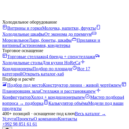
Холодильное оборудование
Витрины и горки
Молочка, напитки, фрукты
Холодильные шкафы
От эконома до премиум
Морозильное
Лари, бонеты, шкафы
Прилавки и
витрины
Гастрономия, кондитерка
Торговое оснащение
Торговые стеллажи
4 бренда + спецстеллажи
Холодильные столы
Для кухни HoReCa
Кондиционеры
Подбор по площади
Все 17
категорий
Открыть каталог-хаб
Подбор и расчёт
Подбор под место
Конструктор линии · живой чертёж
new
Планировщик зала
Стеллажи и расстановка
new
Конфигуратор
Холод + кондиционеры
new
Мастер подбора
4
вопроса → подборка
Калькулятор объёма
Модели под ваши
продукты
400+ позиций · оснащение под ключ
Весь каталог
→
Услуги
Проекты
О компании
Контакты
+992 98 851 61 61