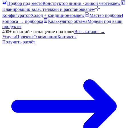
Подбор под место
Конструктор линии · живой чертёж
new
Планировщик зала
Стеллажи и расстановка
new
Конфигуратор
Холод + кондиционеры
new
Мастер подбора
4
вопроса → подборка
Калькулятор объёма
Модели под ваши
продукты
400+ позиций · оснащение под ключ
Весь каталог
→
Услуги
Проекты
О компании
Контакты
Получить расчёт