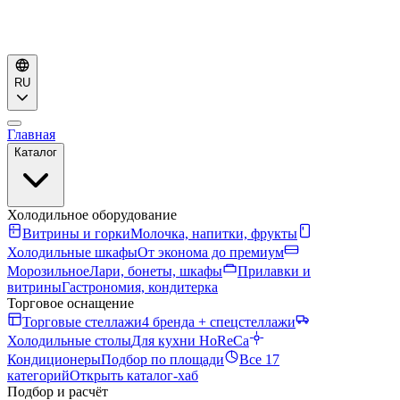
RU
Главная
Каталог
Холодильное оборудование
Витрины и горки
Молочка, напитки, фрукты
Холодильные шкафы
От эконома до премиум
Морозильное
Лари, бонеты, шкафы
Прилавки и
витрины
Гастрономия, кондитерка
Торговое оснащение
Торговые стеллажи
4 бренда + спецстеллажи
Холодильные столы
Для кухни HoReCa
Кондиционеры
Подбор по площади
Все 17
категорий
Открыть каталог-хаб
Подбор и расчёт