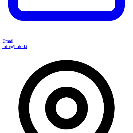
Email
info@holod.tj