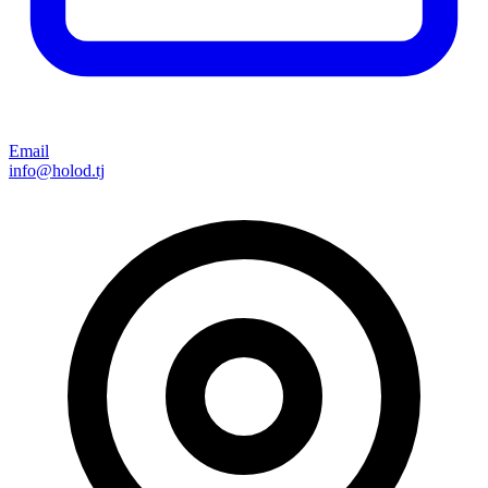
Email
info@holod.tj