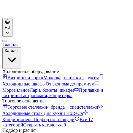
RU
Главная
Каталог
Холодильное оборудование
Витрины и горки
Молочка, напитки, фрукты
Холодильные шкафы
От эконома до премиум
Морозильное
Лари, бонеты, шкафы
Прилавки и
витрины
Гастрономия, кондитерка
Торговое оснащение
Торговые стеллажи
4 бренда + спецстеллажи
Холодильные столы
Для кухни HoReCa
Кондиционеры
Подбор по площади
Все 17
категорий
Открыть каталог-хаб
Подбор и расчёт