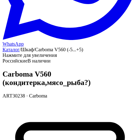
WhatsApp
Каталог
/
Шкаф
/
Carboma V560 (-5...+5)
Нажмите для увеличения
Российские
В наличии
Carboma V560
(кондитерка,мясо_рыба?)
ART30238
·
Carboma