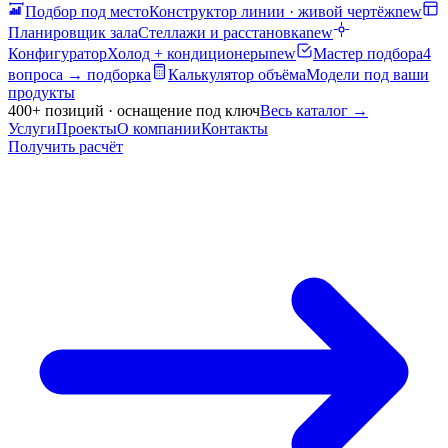
Подбор под место
Конструктор линии · живой чертёж
new
Планировщик зала
Стеллажи и расстановка
new
Конфигуратор
Холод + кондиционеры
new
Мастер подбора
4
вопроса → подборка
Калькулятор объёма
Модели под ваши
продукты
400+ позиций · оснащение под ключ
Весь каталог
→
Услуги
Проекты
О компании
Контакты
Получить расчёт