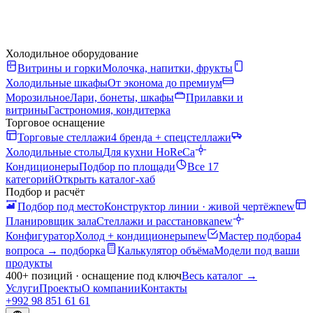
Холодильное оборудование
Витрины и горки
Молочка, напитки, фрукты
Холодильные шкафы
От эконома до премиум
Морозильное
Лари, бонеты, шкафы
Прилавки и
витрины
Гастрономия, кондитерка
Торговое оснащение
Торговые стеллажи
4 бренда + спецстеллажи
Холодильные столы
Для кухни HoReCa
Кондиционеры
Подбор по площади
Все 17
категорий
Открыть каталог-хаб
Подбор и расчёт
Подбор под место
Конструктор линии · живой чертёж
new
Планировщик зала
Стеллажи и расстановка
new
Конфигуратор
Холод + кондиционеры
new
Мастер подбора
4
вопроса → подборка
Калькулятор объёма
Модели под ваши
продукты
400+ позиций · оснащение под ключ
Весь каталог
→
Услуги
Проекты
О компании
Контакты
+992 98 851 61 61