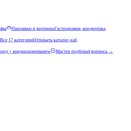
афы
Прилавки и витрины
Гастрономия, кондитерка
Все 17 категорий
Открыть каталог-хаб
олод + кондиционеры
new
Мастер подбора
4 вопроса →