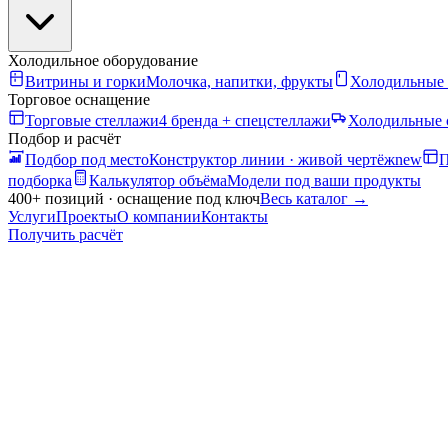
Холодильное оборудование
Витрины и горки
Молочка, напитки, фрукты
Холодильные
Торговое оснащение
Торговые стеллажи
4 бренда + спецстеллажи
Холодильные 
Подбор и расчёт
Подбор под место
Конструктор линии · живой чертёж
new
П
подборка
Калькулятор объёма
Модели под ваши продукты
400+ позиций · оснащение под ключ
Весь каталог
→
Услуги
Проекты
О компании
Контакты
Получить расчёт