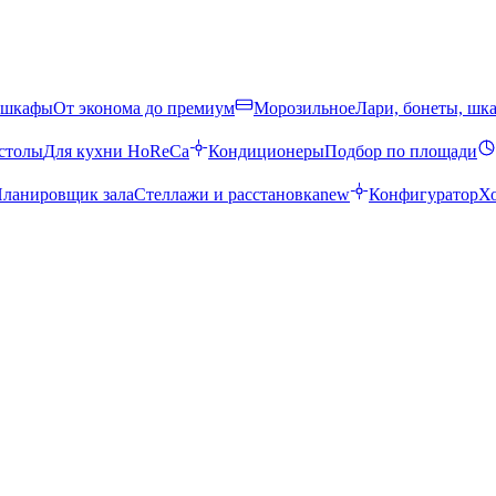
 шкафы
От эконома до премиум
Морозильное
Лари, бонеты, шк
столы
Для кухни HoReCa
Кондиционеры
Подбор по площади
ланировщик зала
Стеллажи и расстановка
new
Конфигуратор
Х