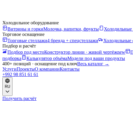
Холодильное оборудование
Витрины и горки
Молочка, напитки, фрукты
Холодильные
Торговое оснащение
Торговые стеллажи
4 бренда + спецстеллажи
Холодильные 
Подбор и расчёт
Подбор под место
Конструктор линии · живой чертёж
new
П
подборка
Калькулятор объёма
Модели под ваши продукты
400+ позиций · оснащение под ключ
Весь каталог
→
Услуги
Проекты
О компании
Контакты
+992 98 851 61 61
RU
Получить расчёт