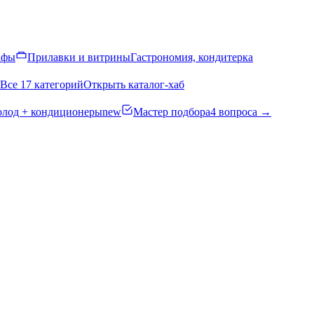
афы
Прилавки и витрины
Гастрономия, кондитерка
Все 17 категорий
Открыть каталог-хаб
олод + кондиционеры
new
Мастер подбора
4 вопроса →