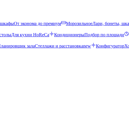
 шкафы
От эконома до премиум
Морозильное
Лари, бонеты, шк
столы
Для кухни HoReCa
Кондиционеры
Подбор по площади
ланировщик зала
Стеллажи и расстановка
new
Конфигуратор
Х