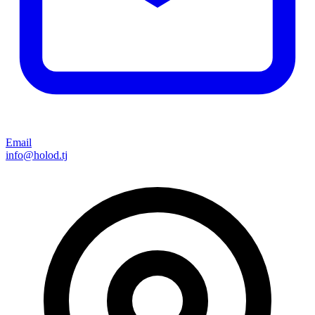
Email
info@holod.tj