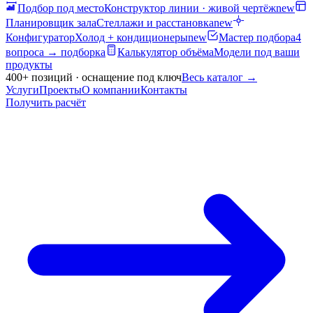
Подбор под место
Конструктор линии · живой чертёж
new
Планировщик зала
Стеллажи и расстановка
new
Конфигуратор
Холод + кондиционеры
new
Мастер подбора
4
вопроса → подборка
Калькулятор объёма
Модели под ваши
продукты
400+ позиций · оснащение под ключ
Весь каталог
→
Услуги
Проекты
О компании
Контакты
Получить расчёт