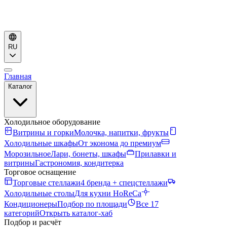
RU
Главная
Каталог
Холодильное оборудование
Витрины и горки
Молочка, напитки, фрукты
Холодильные шкафы
От эконома до премиум
Морозильное
Лари, бонеты, шкафы
Прилавки и
витрины
Гастрономия, кондитерка
Торговое оснащение
Торговые стеллажи
4 бренда + спецстеллажи
Холодильные столы
Для кухни HoReCa
Кондиционеры
Подбор по площади
Все 17
категорий
Открыть каталог-хаб
Подбор и расчёт