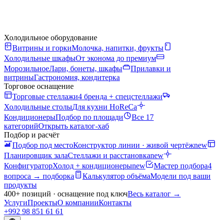
Холодильное оборудование
Витрины и горки
Молочка, напитки, фрукты
Холодильные шкафы
От эконома до премиум
Морозильное
Лари, бонеты, шкафы
Прилавки и
витрины
Гастрономия, кондитерка
Торговое оснащение
Торговые стеллажи
4 бренда + спецстеллажи
Холодильные столы
Для кухни HoReCa
Кондиционеры
Подбор по площади
Все 17
категорий
Открыть каталог-хаб
Подбор и расчёт
Подбор под место
Конструктор линии · живой чертёж
new
Планировщик зала
Стеллажи и расстановка
new
Конфигуратор
Холод + кондиционеры
new
Мастер подбора
4
вопроса → подборка
Калькулятор объёма
Модели под ваши
продукты
400+ позиций · оснащение под ключ
Весь каталог
→
Услуги
Проекты
О компании
Контакты
+992 98 851 61 61