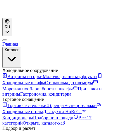
RU
Главная
Каталог
Холодильное оборудование
Витрины и горки
Молочка, напитки, фрукты
Холодильные шкафы
От эконома до премиум
Морозильное
Лари, бонеты, шкафы
Прилавки и
витрины
Гастрономия, кондитерка
Торговое оснащение
Торговые стеллажи
4 бренда + спецстеллажи
Холодильные столы
Для кухни HoReCa
Кондиционеры
Подбор по площади
Все 17
категорий
Открыть каталог-хаб
Подбор и расчёт