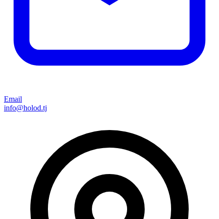
Email
info@holod.tj