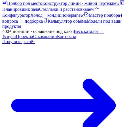
Подбор под место
Конструктор линии · живой чертёж
new
Планировщик зала
Стеллажи и расстановка
new
Конфигуратор
Холод + кондиционеры
new
Мастер подбора
4
вопроса → подборка
Калькулятор объёма
Модели под ваши
продукты
400+ позиций · оснащение под ключ
Весь каталог
→
Услуги
Проекты
О компании
Контакты
Получить расчёт