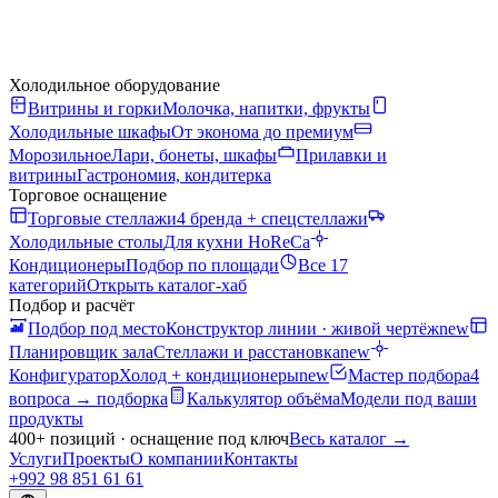
Холодильное оборудование
Витрины и горки
Молочка, напитки, фрукты
Холодильные шкафы
От эконома до премиум
Морозильное
Лари, бонеты, шкафы
Прилавки и
витрины
Гастрономия, кондитерка
Торговое оснащение
Торговые стеллажи
4 бренда + спецстеллажи
Холодильные столы
Для кухни HoReCa
Кондиционеры
Подбор по площади
Все 17
категорий
Открыть каталог-хаб
Подбор и расчёт
Подбор под место
Конструктор линии · живой чертёж
new
Планировщик зала
Стеллажи и расстановка
new
Конфигуратор
Холод + кондиционеры
new
Мастер подбора
4
вопроса → подборка
Калькулятор объёма
Модели под ваши
продукты
400+ позиций · оснащение под ключ
Весь каталог
→
Услуги
Проекты
О компании
Контакты
+992 98 851 61 61