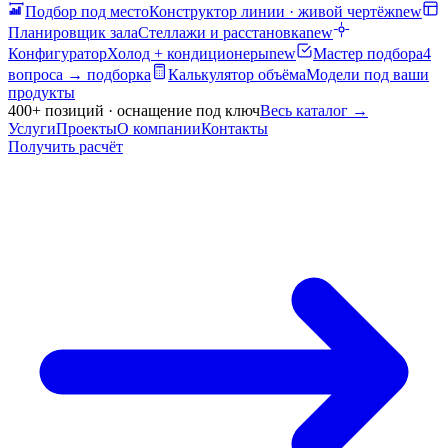
Подбор под место
Конструктор линии · живой чертёж
new
Планировщик зала
Стеллажи и расстановка
new
Конфигуратор
Холод + кондиционеры
new
Мастер подбора
4
вопроса → подборка
Калькулятор объёма
Модели под ваши
продукты
400+ позиций · оснащение под ключ
Весь каталог
→
Услуги
Проекты
О компании
Контакты
Получить расчёт