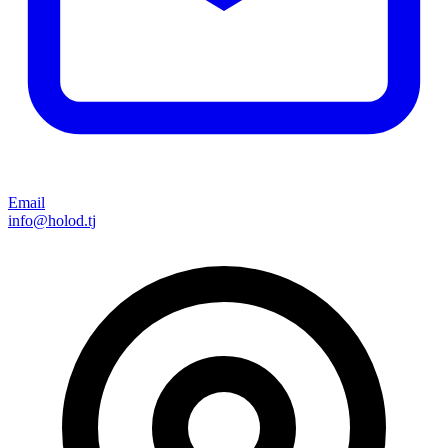
Email
info@holod.tj