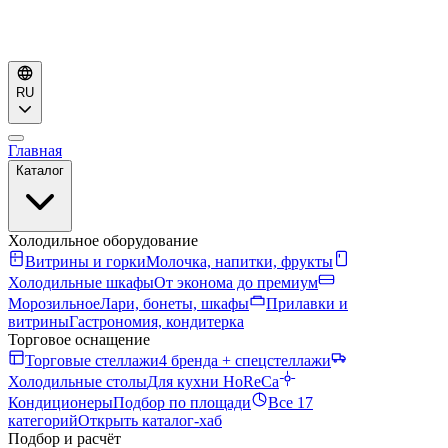
RU
Главная
Каталог
Холодильное оборудование
Витрины и горки
Молочка, напитки, фрукты
Холодильные шкафы
От эконома до премиум
Морозильное
Лари, бонеты, шкафы
Прилавки и
витрины
Гастрономия, кондитерка
Торговое оснащение
Торговые стеллажи
4 бренда + спецстеллажи
Холодильные столы
Для кухни HoReCa
Кондиционеры
Подбор по площади
Все 17
категорий
Открыть каталог-хаб
Подбор и расчёт