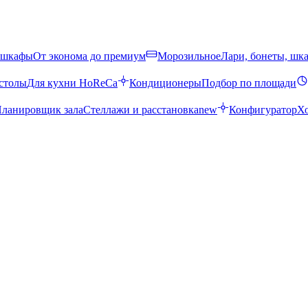
 шкафы
От эконома до премиум
Морозильное
Лари, бонеты, шк
столы
Для кухни HoReCa
Кондиционеры
Подбор по площади
ланировщик зала
Стеллажи и расстановка
new
Конфигуратор
Х