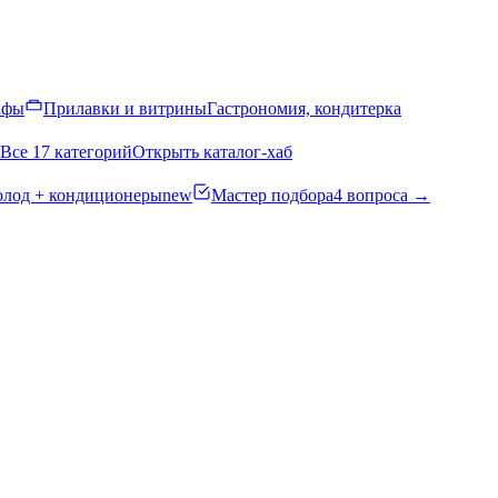
афы
Прилавки и витрины
Гастрономия, кондитерка
Все 17 категорий
Открыть каталог-хаб
олод + кондиционеры
new
Мастер подбора
4 вопроса →