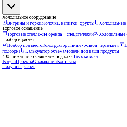
Холодильное оборудование
Витрины и горки
Молочка, напитки, фрукты
Холодильные
Торговое оснащение
Торговые стеллажи
4 бренда + спецстеллажи
Холодильные 
Подбор и расчёт
Подбор под место
Конструктор линии · живой чертёж
new
П
подборка
Калькулятор объёма
Модели под ваши продукты
400+ позиций · оснащение под ключ
Весь каталог
→
Услуги
Проекты
О компании
Контакты
Получить расчёт