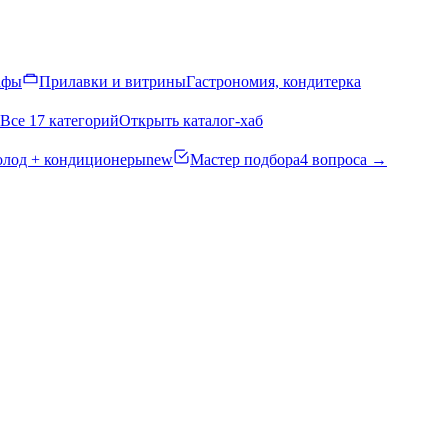
афы
Прилавки и витрины
Гастрономия, кондитерка
Все 17 категорий
Открыть каталог-хаб
олод + кондиционеры
new
Мастер подбора
4 вопроса →