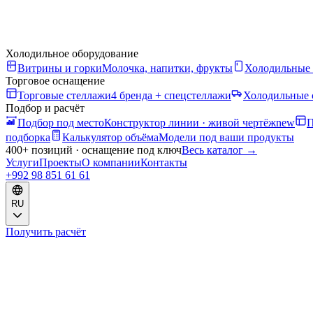
Холодильное оборудование
Витрины и горки
Молочка, напитки, фрукты
Холодильные
Торговое оснащение
Торговые стеллажи
4 бренда + спецстеллажи
Холодильные 
Подбор и расчёт
Подбор под место
Конструктор линии · живой чертёж
new
П
подборка
Калькулятор объёма
Модели под ваши продукты
400+ позиций · оснащение под ключ
Весь каталог
→
Услуги
Проекты
О компании
Контакты
+992 98 851 61 61
RU
Получить расчёт