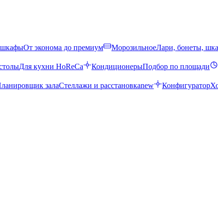
 шкафы
От эконома до премиум
Морозильное
Лари, бонеты, шк
столы
Для кухни HoReCa
Кондиционеры
Подбор по площади
ланировщик зала
Стеллажи и расстановка
new
Конфигуратор
Х