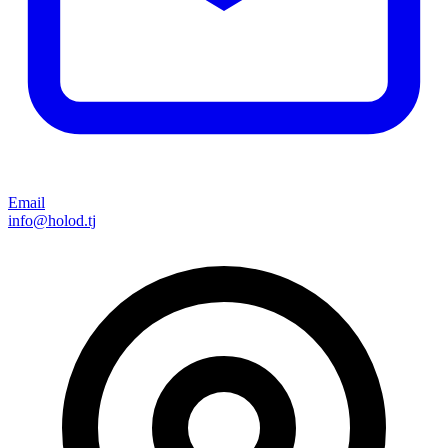
Email
info@holod.tj