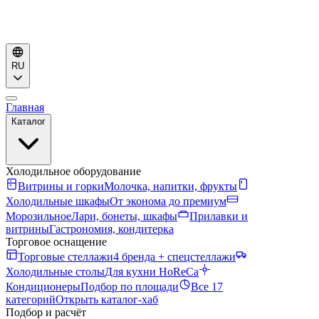
RU
Главная
Каталог
Холодильное оборудование
Витрины и горки
Молочка, напитки, фрукты
Холодильные шкафы
От эконома до премиум
Морозильное
Лари, бонеты, шкафы
Прилавки и
витрины
Гастрономия, кондитерка
Торговое оснащение
Торговые стеллажи
4 бренда + спецстеллажи
Холодильные столы
Для кухни HoReCa
Кондиционеры
Подбор по площади
Все 17
категорий
Открыть каталог-хаб
Подбор и расчёт