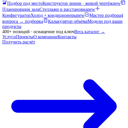
Подбор под место
Конструктор линии · живой чертёж
new
Планировщик зала
Стеллажи и расстановка
new
Конфигуратор
Холод + кондиционеры
new
Мастер подбора
4
вопроса → подборка
Калькулятор объёма
Модели под ваши
продукты
400+ позиций · оснащение под ключ
Весь каталог
→
Услуги
Проекты
О компании
Контакты
Получить расчёт