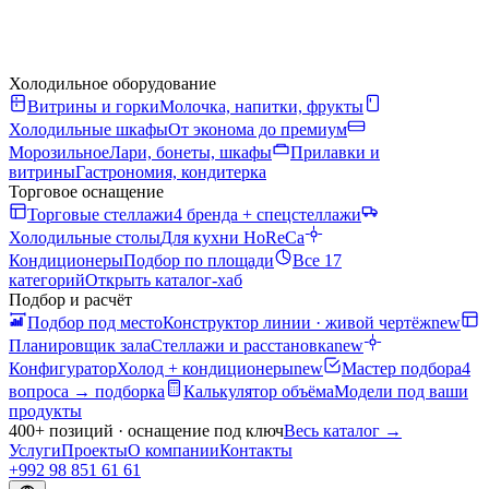
Холодильное оборудование
Витрины и горки
Молочка, напитки, фрукты
Холодильные шкафы
От эконома до премиум
Морозильное
Лари, бонеты, шкафы
Прилавки и
витрины
Гастрономия, кондитерка
Торговое оснащение
Торговые стеллажи
4 бренда + спецстеллажи
Холодильные столы
Для кухни HoReCa
Кондиционеры
Подбор по площади
Все 17
категорий
Открыть каталог-хаб
Подбор и расчёт
Подбор под место
Конструктор линии · живой чертёж
new
Планировщик зала
Стеллажи и расстановка
new
Конфигуратор
Холод + кондиционеры
new
Мастер подбора
4
вопроса → подборка
Калькулятор объёма
Модели под ваши
продукты
400+ позиций · оснащение под ключ
Весь каталог
→
Услуги
Проекты
О компании
Контакты
+992 98 851 61 61