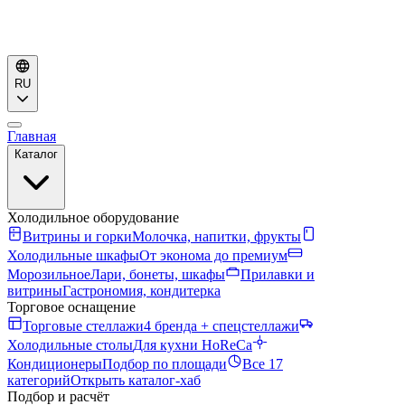
RU
Главная
Каталог
Холодильное оборудование
Витрины и горки
Молочка, напитки, фрукты
Холодильные шкафы
От эконома до премиум
Морозильное
Лари, бонеты, шкафы
Прилавки и
витрины
Гастрономия, кондитерка
Торговое оснащение
Торговые стеллажи
4 бренда + спецстеллажи
Холодильные столы
Для кухни HoReCa
Кондиционеры
Подбор по площади
Все 17
категорий
Открыть каталог-хаб
Подбор и расчёт