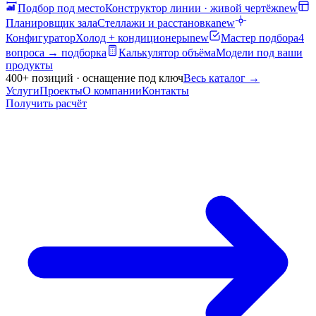
Подбор под место
Конструктор линии · живой чертёж
new
Планировщик зала
Стеллажи и расстановка
new
Конфигуратор
Холод + кондиционеры
new
Мастер подбора
4
вопроса → подборка
Калькулятор объёма
Модели под ваши
продукты
400+ позиций · оснащение под ключ
Весь каталог
→
Услуги
Проекты
О компании
Контакты
Получить расчёт