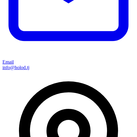
Email
info@holod.tj