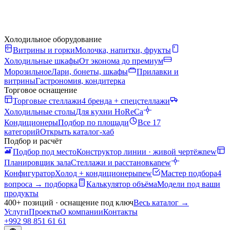
Холодильное оборудование
Витрины и горки
Молочка, напитки, фрукты
Холодильные шкафы
От эконома до премиум
Морозильное
Лари, бонеты, шкафы
Прилавки и
витрины
Гастрономия, кондитерка
Торговое оснащение
Торговые стеллажи
4 бренда + спецстеллажи
Холодильные столы
Для кухни HoReCa
Кондиционеры
Подбор по площади
Все 17
категорий
Открыть каталог-хаб
Подбор и расчёт
Подбор под место
Конструктор линии · живой чертёж
new
Планировщик зала
Стеллажи и расстановка
new
Конфигуратор
Холод + кондиционеры
new
Мастер подбора
4
вопроса → подборка
Калькулятор объёма
Модели под ваши
продукты
400+ позиций · оснащение под ключ
Весь каталог
→
Услуги
Проекты
О компании
Контакты
+992 98 851 61 61