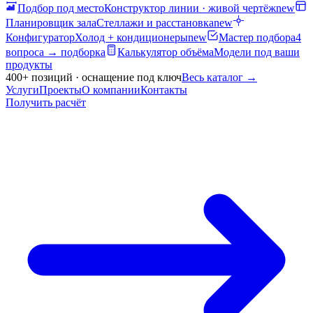
Подбор под место
Конструктор линии · живой чертёж
new
Планировщик зала
Стеллажи и расстановка
new
Конфигуратор
Холод + кондиционеры
new
Мастер подбора
4
вопроса → подборка
Калькулятор объёма
Модели под ваши
продукты
400+ позиций · оснащение под ключ
Весь каталог
→
Услуги
Проекты
О компании
Контакты
Получить расчёт