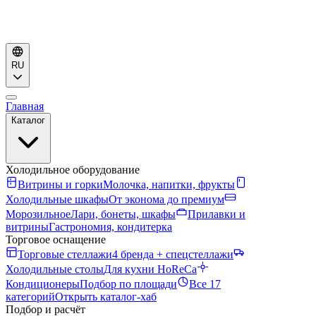
RU
Главная
Каталог
Холодильное оборудование
Витрины и горки
Молочка, напитки, фрукты
Холодильные шкафы
От эконома до премиум
Морозильное
Лари, бонеты, шкафы
Прилавки и
витрины
Гастрономия, кондитерка
Торговое оснащение
Торговые стеллажи
4 бренда + спецстеллажи
Холодильные столы
Для кухни HoReCa
Кондиционеры
Подбор по площади
Все 17
категорий
Открыть каталог-хаб
Подбор и расчёт