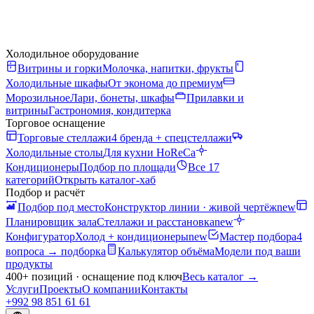
Холодильное оборудование
Витрины и горки
Молочка, напитки, фрукты
Холодильные шкафы
От эконома до премиум
Морозильное
Лари, бонеты, шкафы
Прилавки и
витрины
Гастрономия, кондитерка
Торговое оснащение
Торговые стеллажи
4 бренда + спецстеллажи
Холодильные столы
Для кухни HoReCa
Кондиционеры
Подбор по площади
Все 17
категорий
Открыть каталог-хаб
Подбор и расчёт
Подбор под место
Конструктор линии · живой чертёж
new
Планировщик зала
Стеллажи и расстановка
new
Конфигуратор
Холод + кондиционеры
new
Мастер подбора
4
вопроса → подборка
Калькулятор объёма
Модели под ваши
продукты
400+ позиций · оснащение под ключ
Весь каталог
→
Услуги
Проекты
О компании
Контакты
+992 98 851 61 61