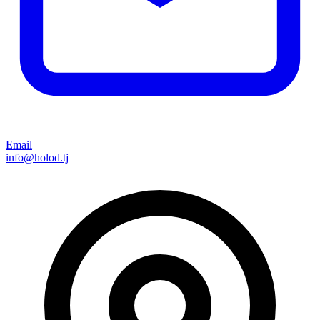
Email
info@holod.tj