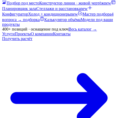
Подбор под место
Конструктор линии · живой чертёж
new
Планировщик зала
Стеллажи и расстановка
new
Конфигуратор
Холод + кондиционеры
new
Мастер подбора
4
вопроса → подборка
Калькулятор объёма
Модели под ваши
продукты
400+ позиций · оснащение под ключ
Весь каталог
→
Услуги
Проекты
О компании
Контакты
Получить расчёт