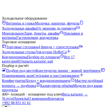
Холодильное оборудование
Витрины и горки
Молочка, напитки, фрукты
Холодильные шкафы
От эконома до премиум
Морозильное
Лари, бонеты, шкафы
Прилавки и
витрины
Гастрономия, кондитерка
Торговое оснащение
Торговые стеллажи
4 бренда + спецстеллажи
Холодильные столы
Для кухни HoReCa
Кондиционеры
Подбор по площади
Все 17
категорий
Открыть каталог-хаб
Подбор и расчёт
Подбор под место
Конструктор линии · живой чертёж
new
Планировщик зала
Стеллажи и расстановка
new
Конфигуратор
Холод + кондиционеры
new
Мастер подбора
4
вопроса → подборка
Калькулятор объёма
Модели под ваши
продукты
400+ позиций · оснащение под ключ
Весь каталог
→
Услуги
Проекты
О компании
Контакты
+992 98 851 61 61