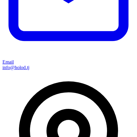
Email
info@holod.tj