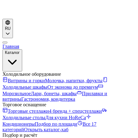
RU
Главная
Каталог
Холодильное оборудование
Витрины и горки
Молочка, напитки, фрукты
Холодильные шкафы
От эконома до премиум
Морозильное
Лари, бонеты, шкафы
Прилавки и
витрины
Гастрономия, кондитерка
Торговое оснащение
Торговые стеллажи
4 бренда + спецстеллажи
Холодильные столы
Для кухни HoReCa
Кондиционеры
Подбор по площади
Все 17
категорий
Открыть каталог-хаб
Подбор и расчёт