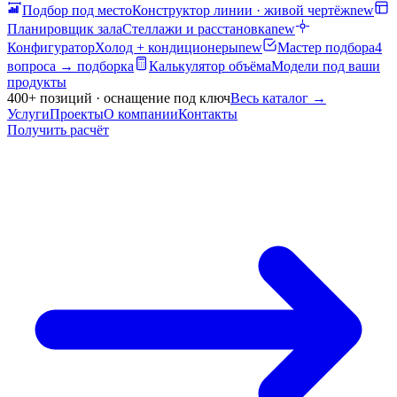
Подбор под место
Конструктор линии · живой чертёж
new
Планировщик зала
Стеллажи и расстановка
new
Конфигуратор
Холод + кондиционеры
new
Мастер подбора
4
вопроса → подборка
Калькулятор объёма
Модели под ваши
продукты
400+ позиций · оснащение под ключ
Весь каталог
→
Услуги
Проекты
О компании
Контакты
Получить расчёт