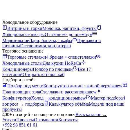
Холодильное оборудование
Витрины и горки
Молочка, напитки, фрукты
Холодильные шкафы
От эконома до премиум
Морозильное
Лари, бонеты, шкафы
Прилавки и
витрины
Гастрономия, кондитерка
Торговое оснащение
Торговые стеллажи
4 бренда + спецстеллажи
Холодильные столы
Для кухни HoReCa
Кондиционеры
Подбор по площади
Все 17
категорий
Открыть каталог-хаб
Подбор и расчёт
Подбор под место
Конструктор линии · живой чертёж
new
Планировщик зала
Стеллажи и расстановка
new
Конфигуратор
Холод + кондиционеры
new
Мастер подбора
4
вопроса → подборка
Калькулятор объёма
Модели под ваши
продукты
400+ позиций · оснащение под ключ
Весь каталог
→
Услуги
Проекты
О компании
Контакты
+992 98 851 61 61