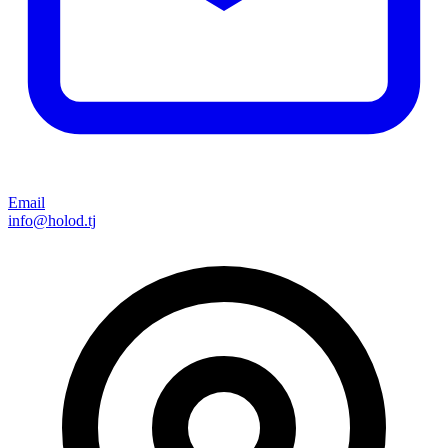
Email
info@holod.tj