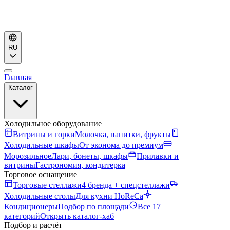
RU
Главная
Каталог
Холодильное оборудование
Витрины и горки
Молочка, напитки, фрукты
Холодильные шкафы
От эконома до премиум
Морозильное
Лари, бонеты, шкафы
Прилавки и
витрины
Гастрономия, кондитерка
Торговое оснащение
Торговые стеллажи
4 бренда + спецстеллажи
Холодильные столы
Для кухни HoReCa
Кондиционеры
Подбор по площади
Все 17
категорий
Открыть каталог-хаб
Подбор и расчёт