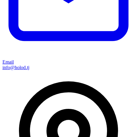
Email
info@holod.tj