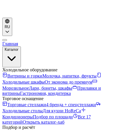
RU
Главная
Каталог
Холодильное оборудование
Витрины и горки
Молочка, напитки, фрукты
Холодильные шкафы
От эконома до премиум
Морозильное
Лари, бонеты, шкафы
Прилавки и
витрины
Гастрономия, кондитерка
Торговое оснащение
Торговые стеллажи
4 бренда + спецстеллажи
Холодильные столы
Для кухни HoReCa
Кондиционеры
Подбор по площади
Все 17
категорий
Открыть каталог-хаб
Подбор и расчёт