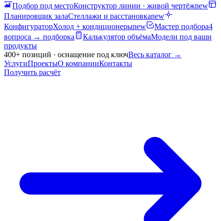
Подбор под место
Конструктор линии · живой чертёж
new
Планировщик зала
Стеллажи и расстановка
new
Конфигуратор
Холод + кондиционеры
new
Мастер подбора
4
вопроса → подборка
Калькулятор объёма
Модели под ваши
продукты
400+ позиций · оснащение под ключ
Весь каталог
→
Услуги
Проекты
О компании
Контакты
Получить расчёт