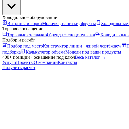
Холодильное оборудование
Витрины и горки
Молочка, напитки, фрукты
Холодильные
Торговое оснащение
Торговые стеллажи
4 бренда + спецстеллажи
Холодильные 
Подбор и расчёт
Подбор под место
Конструктор линии · живой чертёж
new
П
подборка
Калькулятор объёма
Модели под ваши продукты
400+ позиций · оснащение под ключ
Весь каталог
→
Услуги
Проекты
О компании
Контакты
Получить расчёт