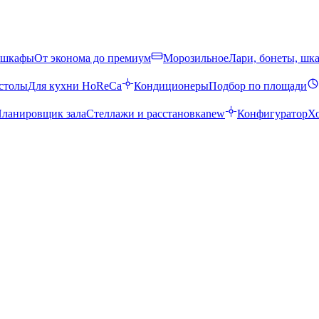
 шкафы
От эконома до премиум
Морозильное
Лари, бонеты, шк
столы
Для кухни HoReCa
Кондиционеры
Подбор по площади
ланировщик зала
Стеллажи и расстановка
new
Конфигуратор
Х