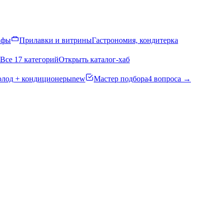
афы
Прилавки и витрины
Гастрономия, кондитерка
Все 17 категорий
Открыть каталог-хаб
олод + кондиционеры
new
Мастер подбора
4 вопроса →