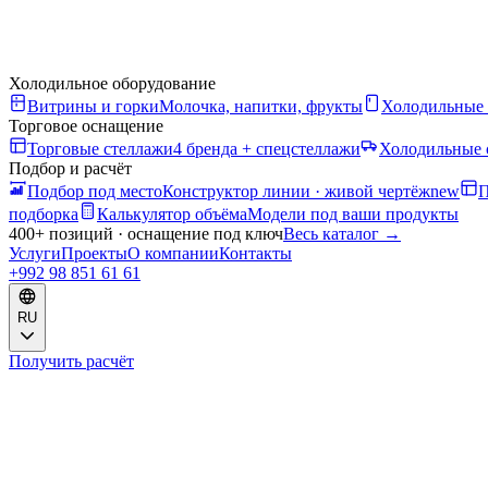
Холодильное оборудование
Витрины и горки
Молочка, напитки, фрукты
Холодильные
Торговое оснащение
Торговые стеллажи
4 бренда + спецстеллажи
Холодильные 
Подбор и расчёт
Подбор под место
Конструктор линии · живой чертёж
new
П
подборка
Калькулятор объёма
Модели под ваши продукты
400+ позиций · оснащение под ключ
Весь каталог
→
Услуги
Проекты
О компании
Контакты
+992 98 851 61 61
RU
Получить расчёт