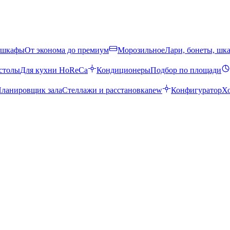
 шкафы
От эконома до премиум
Морозильное
Лари, бонеты, шк
столы
Для кухни HoReCa
Кондиционеры
Подбор по площади
ланировщик зала
Стеллажи и расстановка
new
Конфигуратор
Х