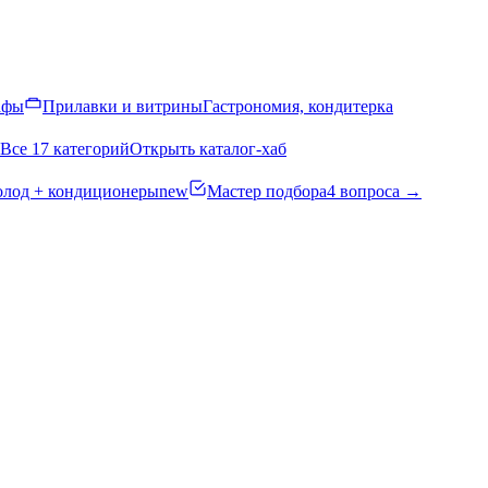
афы
Прилавки и витрины
Гастрономия, кондитерка
Все 17 категорий
Открыть каталог-хаб
олод + кондиционеры
new
Мастер подбора
4 вопроса →