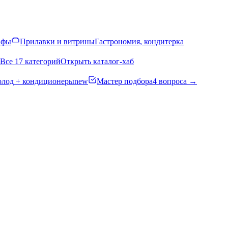
афы
Прилавки и витрины
Гастрономия, кондитерка
Все 17 категорий
Открыть каталог-хаб
олод + кондиционеры
new
Мастер подбора
4 вопроса →