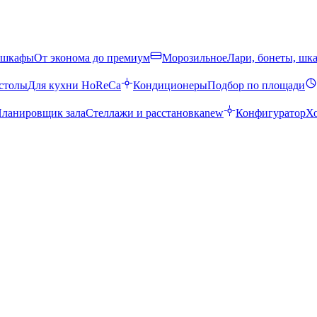
 шкафы
От эконома до премиум
Морозильное
Лари, бонеты, шк
столы
Для кухни HoReCa
Кондиционеры
Подбор по площади
ланировщик зала
Стеллажи и расстановка
new
Конфигуратор
Х