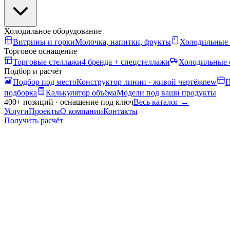
Холодильное оборудование
Витрины и горки
Молочка, напитки, фрукты
Холодильные
Торговое оснащение
Торговые стеллажи
4 бренда + спецстеллажи
Холодильные 
Подбор и расчёт
Подбор под место
Конструктор линии · живой чертёж
new
П
подборка
Калькулятор объёма
Модели под ваши продукты
400+ позиций · оснащение под ключ
Весь каталог
→
Услуги
Проекты
О компании
Контакты
Получить расчёт