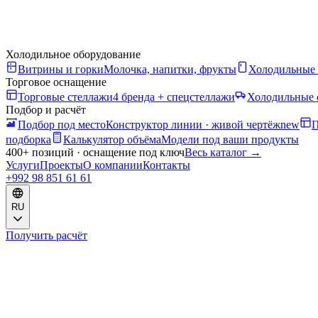
Холодильное оборудование
Витрины и горки
Молочка, напитки, фрукты
Холодильные
Торговое оснащение
Торговые стеллажи
4 бренда + спецстеллажи
Холодильные 
Подбор и расчёт
Подбор под место
Конструктор линии · живой чертёж
new
П
подборка
Калькулятор объёма
Модели под ваши продукты
400+ позиций · оснащение под ключ
Весь каталог
→
Услуги
Проекты
О компании
Контакты
+992 98 851 61 61
RU
Получить расчёт