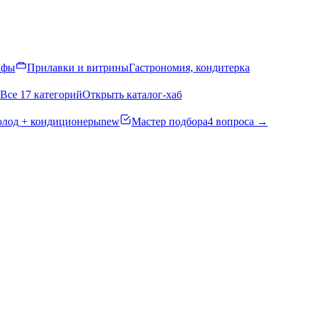
афы
Прилавки и витрины
Гастрономия, кондитерка
Все 17 категорий
Открыть каталог-хаб
олод + кондиционеры
new
Мастер подбора
4 вопроса →