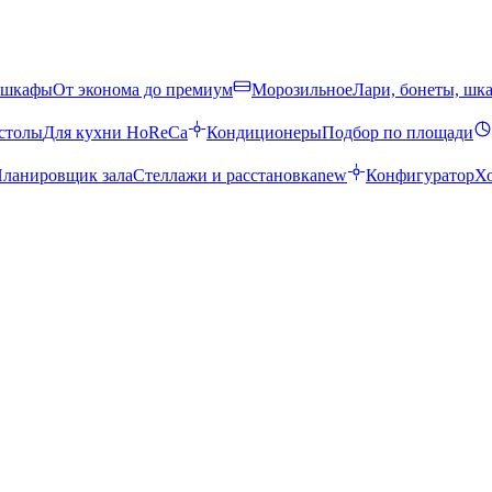
 шкафы
От эконома до премиум
Морозильное
Лари, бонеты, шк
столы
Для кухни HoReCa
Кондиционеры
Подбор по площади
ланировщик зала
Стеллажи и расстановка
new
Конфигуратор
Х