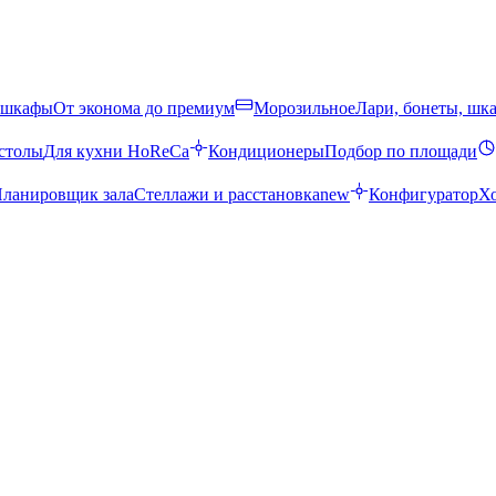
 шкафы
От эконома до премиум
Морозильное
Лари, бонеты, шк
столы
Для кухни HoReCa
Кондиционеры
Подбор по площади
ланировщик зала
Стеллажи и расстановка
new
Конфигуратор
Х