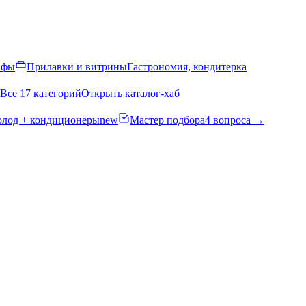
афы
Прилавки и витрины
Гастрономия, кондитерка
Все 17 категорий
Открыть каталог-хаб
олод + кондиционеры
new
Мастер подбора
4 вопроса →