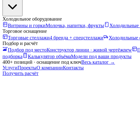
Холодильное оборудование
Витрины и горки
Молочка, напитки, фрукты
Холодильные
Торговое оснащение
Торговые стеллажи
4 бренда + спецстеллажи
Холодильные 
Подбор и расчёт
Подбор под место
Конструктор линии · живой чертёж
new
П
подборка
Калькулятор объёма
Модели под ваши продукты
400+ позиций · оснащение под ключ
Весь каталог
→
Услуги
Проекты
О компании
Контакты
Получить расчёт