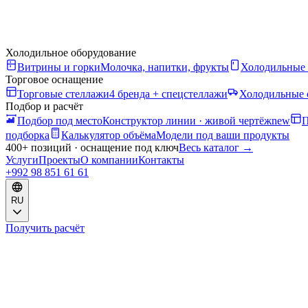
Холодильное оборудование
Витрины и горки
Молочка, напитки, фрукты
Холодильные
Торговое оснащение
Торговые стеллажи
4 бренда + спецстеллажи
Холодильные 
Подбор и расчёт
Подбор под место
Конструктор линии · живой чертёж
new
П
подборка
Калькулятор объёма
Модели под ваши продукты
400+ позиций · оснащение под ключ
Весь каталог
→
Услуги
Проекты
О компании
Контакты
+992 98 851 61 61
RU
Получить расчёт