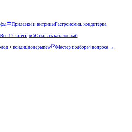
афы
Прилавки и витрины
Гастрономия, кондитерка
Все 17 категорий
Открыть каталог-хаб
олод + кондиционеры
new
Мастер подбора
4 вопроса →