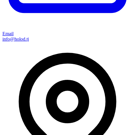
Email
info@holod.tj