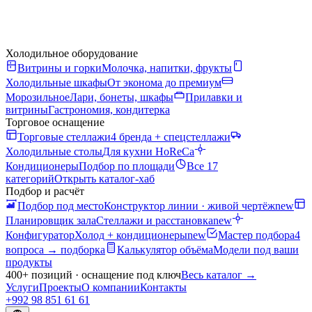
Холодильное оборудование
Витрины и горки
Молочка, напитки, фрукты
Холодильные шкафы
От эконома до премиум
Морозильное
Лари, бонеты, шкафы
Прилавки и
витрины
Гастрономия, кондитерка
Торговое оснащение
Торговые стеллажи
4 бренда + спецстеллажи
Холодильные столы
Для кухни HoReCa
Кондиционеры
Подбор по площади
Все 17
категорий
Открыть каталог-хаб
Подбор и расчёт
Подбор под место
Конструктор линии · живой чертёж
new
Планировщик зала
Стеллажи и расстановка
new
Конфигуратор
Холод + кондиционеры
new
Мастер подбора
4
вопроса → подборка
Калькулятор объёма
Модели под ваши
продукты
400+ позиций · оснащение под ключ
Весь каталог
→
Услуги
Проекты
О компании
Контакты
+992 98 851 61 61