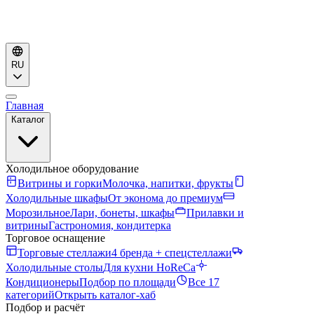
RU
Главная
Каталог
Холодильное оборудование
Витрины и горки
Молочка, напитки, фрукты
Холодильные шкафы
От эконома до премиум
Морозильное
Лари, бонеты, шкафы
Прилавки и
витрины
Гастрономия, кондитерка
Торговое оснащение
Торговые стеллажи
4 бренда + спецстеллажи
Холодильные столы
Для кухни HoReCa
Кондиционеры
Подбор по площади
Все 17
категорий
Открыть каталог-хаб
Подбор и расчёт