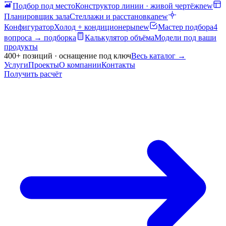
Подбор под место
Конструктор линии · живой чертёж
new
Планировщик зала
Стеллажи и расстановка
new
Конфигуратор
Холод + кондиционеры
new
Мастер подбора
4
вопроса → подборка
Калькулятор объёма
Модели под ваши
продукты
400+ позиций · оснащение под ключ
Весь каталог
→
Услуги
Проекты
О компании
Контакты
Получить расчёт