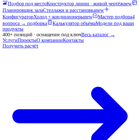
Подбор под место
Конструктор линии · живой чертёж
new
Планировщик зала
Стеллажи и расстановка
new
Конфигуратор
Холод + кондиционеры
new
Мастер подбора
4
вопроса → подборка
Калькулятор объёма
Модели под ваши
продукты
400+ позиций · оснащение под ключ
Весь каталог
→
Услуги
Проекты
О компании
Контакты
Получить расчёт