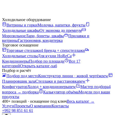
Холодильное оборудование
Витрины и горки
Молочка, напитки, фрукты
Холодильные шкафы
От эконома до премиум
Морозильное
Лари, бонеты, шкафы
Прилавки и
витрины
Гастрономия, кондитерка
Торговое оснащение
Торговые стеллажи
4 бренда + спецстеллажи
Холодильные столы
Для кухни HoReCa
Кондиционеры
Подбор по площади
Все 17
категорий
Открыть каталог-хаб
Подбор и расчёт
Подбор под место
Конструктор линии · живой чертёж
new
Планировщик зала
Стеллажи и расстановка
new
Конфигуратор
Холод + кондиционеры
new
Мастер подбора
4
вопроса → подборка
Калькулятор объёма
Модели под ваши
продукты
400+ позиций · оснащение под ключ
Весь каталог
→
Услуги
Проекты
О компании
Контакты
+992 98 851 61 61