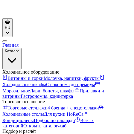
RU
Главная
Каталог
Холодильное оборудование
Витрины и горки
Молочка, напитки, фрукты
Холодильные шкафы
От эконома до премиум
Морозильное
Лари, бонеты, шкафы
Прилавки и
витрины
Гастрономия, кондитерка
Торговое оснащение
Торговые стеллажи
4 бренда + спецстеллажи
Холодильные столы
Для кухни HoReCa
Кондиционеры
Подбор по площади
Все 17
категорий
Открыть каталог-хаб
Подбор и расчёт