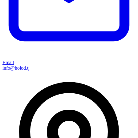
Email
info@holod.tj