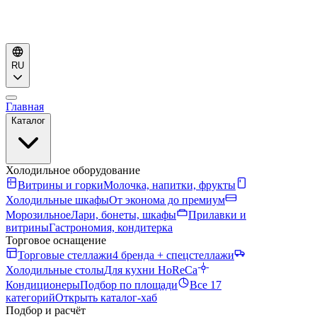
RU
Главная
Каталог
Холодильное оборудование
Витрины и горки
Молочка, напитки, фрукты
Холодильные шкафы
От эконома до премиум
Морозильное
Лари, бонеты, шкафы
Прилавки и
витрины
Гастрономия, кондитерка
Торговое оснащение
Торговые стеллажи
4 бренда + спецстеллажи
Холодильные столы
Для кухни HoReCa
Кондиционеры
Подбор по площади
Все 17
категорий
Открыть каталог-хаб
Подбор и расчёт