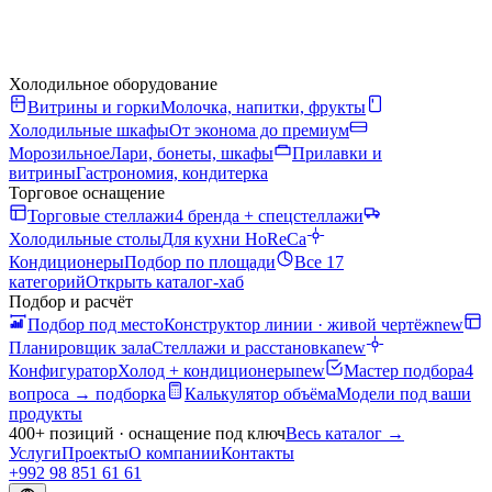
Холодильное оборудование
Витрины и горки
Молочка, напитки, фрукты
Холодильные шкафы
От эконома до премиум
Морозильное
Лари, бонеты, шкафы
Прилавки и
витрины
Гастрономия, кондитерка
Торговое оснащение
Торговые стеллажи
4 бренда + спецстеллажи
Холодильные столы
Для кухни HoReCa
Кондиционеры
Подбор по площади
Все 17
категорий
Открыть каталог-хаб
Подбор и расчёт
Подбор под место
Конструктор линии · живой чертёж
new
Планировщик зала
Стеллажи и расстановка
new
Конфигуратор
Холод + кондиционеры
new
Мастер подбора
4
вопроса → подборка
Калькулятор объёма
Модели под ваши
продукты
400+ позиций · оснащение под ключ
Весь каталог
→
Услуги
Проекты
О компании
Контакты
+992 98 851 61 61