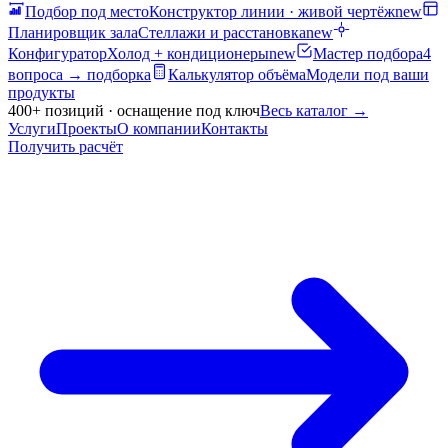
Подбор под место
Конструктор линии · живой чертёж
new
Планировщик зала
Стеллажи и расстановка
new
Конфигуратор
Холод + кондиционеры
new
Мастер подбора
4
вопроса → подборка
Калькулятор объёма
Модели под ваши
продукты
400+ позиций · оснащение под ключ
Весь каталог
→
Услуги
Проекты
О компании
Контакты
Получить расчёт