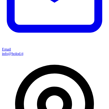
Email
info@holod.tj