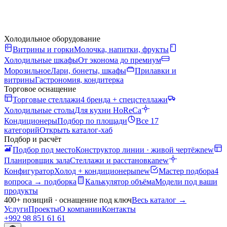
Холодильное оборудование
Витрины и горки
Молочка, напитки, фрукты
Холодильные шкафы
От эконома до премиум
Морозильное
Лари, бонеты, шкафы
Прилавки и
витрины
Гастрономия, кондитерка
Торговое оснащение
Торговые стеллажи
4 бренда + спецстеллажи
Холодильные столы
Для кухни HoReCa
Кондиционеры
Подбор по площади
Все 17
категорий
Открыть каталог-хаб
Подбор и расчёт
Подбор под место
Конструктор линии · живой чертёж
new
Планировщик зала
Стеллажи и расстановка
new
Конфигуратор
Холод + кондиционеры
new
Мастер подбора
4
вопроса → подборка
Калькулятор объёма
Модели под ваши
продукты
400+ позиций · оснащение под ключ
Весь каталог
→
Услуги
Проекты
О компании
Контакты
+992 98 851 61 61