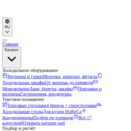
RU
Главная
Каталог
Холодильное оборудование
Витрины и горки
Молочка, напитки, фрукты
Холодильные шкафы
От эконома до премиум
Морозильное
Лари, бонеты, шкафы
Прилавки и
витрины
Гастрономия, кондитерка
Торговое оснащение
Торговые стеллажи
4 бренда + спецстеллажи
Холодильные столы
Для кухни HoReCa
Кондиционеры
Подбор по площади
Все 17
категорий
Открыть каталог-хаб
Подбор и расчёт