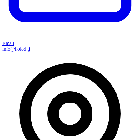
Email
info@holod.tj