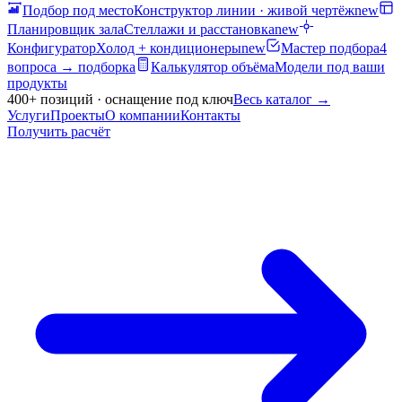
Подбор под место
Конструктор линии · живой чертёж
new
Планировщик зала
Стеллажи и расстановка
new
Конфигуратор
Холод + кондиционеры
new
Мастер подбора
4
вопроса → подборка
Калькулятор объёма
Модели под ваши
продукты
400+ позиций · оснащение под ключ
Весь каталог
→
Услуги
Проекты
О компании
Контакты
Получить расчёт