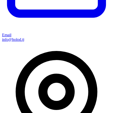
Email
info@holod.tj