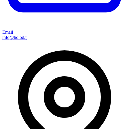
Email
info@holod.tj