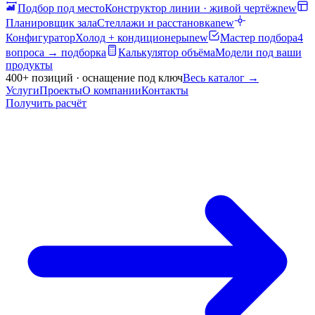
Подбор под место
Конструктор линии · живой чертёж
new
Планировщик зала
Стеллажи и расстановка
new
Конфигуратор
Холод + кондиционеры
new
Мастер подбора
4
вопроса → подборка
Калькулятор объёма
Модели под ваши
продукты
400+ позиций · оснащение под ключ
Весь каталог
→
Услуги
Проекты
О компании
Контакты
Получить расчёт