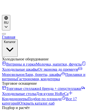
RU
Главная
Каталог
Холодильное оборудование
Витрины и горки
Молочка, напитки, фрукты
Холодильные шкафы
От эконома до премиум
Морозильное
Лари, бонеты, шкафы
Прилавки и
витрины
Гастрономия, кондитерка
Торговое оснащение
Торговые стеллажи
4 бренда + спецстеллажи
Холодильные столы
Для кухни HoReCa
Кондиционеры
Подбор по площади
Все 17
категорий
Открыть каталог-хаб
Подбор и расчёт