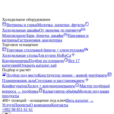
Холодильное оборудование
Витрины и горки
Молочка, напитки, фрукты
Холодильные шкафы
От эконома до премиум
Морозильное
Лари, бонеты, шкафы
Прилавки и
витрины
Гастрономия, кондитерка
Торговое оснащение
Торговые стеллажи
4 бренда + спецстеллажи
Холодильные столы
Для кухни HoReCa
Кондиционеры
Подбор по площади
Все 17
категорий
Открыть каталог-хаб
Подбор и расчёт
Подбор под место
Конструктор линии · живой чертёж
new
Планировщик зала
Стеллажи и расстановка
new
Конфигуратор
Холод + кондиционеры
new
Мастер подбора
4
вопроса → подборка
Калькулятор объёма
Модели под ваши
продукты
400+ позиций · оснащение под ключ
Весь каталог
→
Услуги
Проекты
О компании
Контакты
+992 98 851 61 61