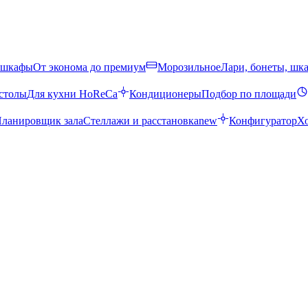
 шкафы
От эконома до премиум
Морозильное
Лари, бонеты, шк
столы
Для кухни HoReCa
Кондиционеры
Подбор по площади
ланировщик зала
Стеллажи и расстановка
new
Конфигуратор
Х