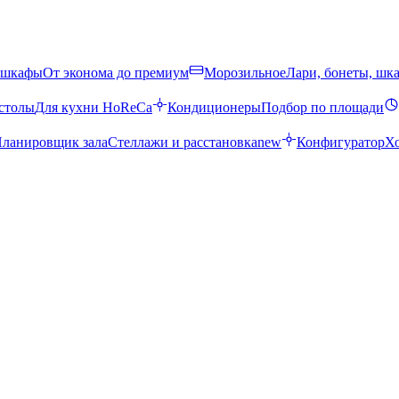
 шкафы
От эконома до премиум
Морозильное
Лари, бонеты, шк
столы
Для кухни HoReCa
Кондиционеры
Подбор по площади
ланировщик зала
Стеллажи и расстановка
new
Конфигуратор
Х