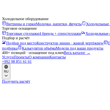
Холодильное оборудование
Витрины и горки
Молочка, напитки, фрукты
Холодильные
Торговое оснащение
Торговые стеллажи
4 бренда + спецстеллажи
Холодильные 
Подбор и расчёт
Подбор под место
Конструктор линии · живой чертёж
new
П
подборка
Калькулятор объёма
Модели под ваши продукты
400+ позиций · оснащение под ключ
Весь каталог
→
Услуги
Проекты
О компании
Контакты
+992 98 851 61 61
RU
Получить расчёт