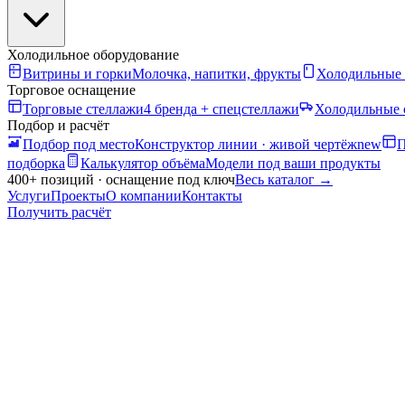
Холодильное оборудование
Витрины и горки
Молочка, напитки, фрукты
Холодильные
Торговое оснащение
Торговые стеллажи
4 бренда + спецстеллажи
Холодильные 
Подбор и расчёт
Подбор под место
Конструктор линии · живой чертёж
new
П
подборка
Калькулятор объёма
Модели под ваши продукты
400+ позиций · оснащение под ключ
Весь каталог
→
Услуги
Проекты
О компании
Контакты
Получить расчёт