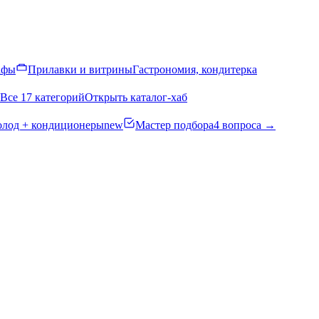
афы
Прилавки и витрины
Гастрономия, кондитерка
Все 17 категорий
Открыть каталог-хаб
олод + кондиционеры
new
Мастер подбора
4 вопроса →