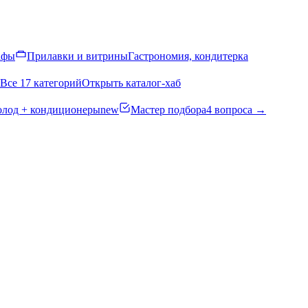
афы
Прилавки и витрины
Гастрономия, кондитерка
Все 17 категорий
Открыть каталог-хаб
олод + кондиционеры
new
Мастер подбора
4 вопроса →