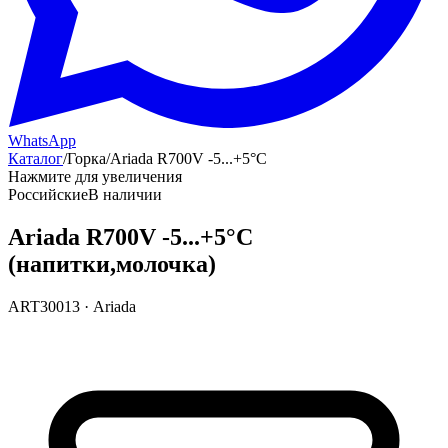
WhatsApp
Каталог
/
Горка
/
Ariada R700V -5...+5°С
Нажмите для увеличения
Российские
В наличии
Ariada R700V -5...+5°С
(напитки,молочка)
ART30013
·
Ariada