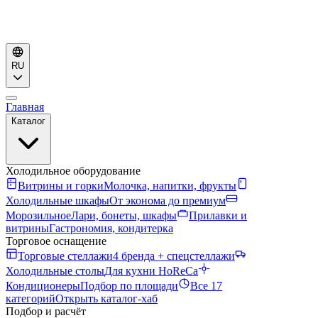
RU
Главная
Каталог
Холодильное оборудование
Витрины и горки
Молочка, напитки, фрукты
Холодильные шкафы
От эконома до премиум
Морозильное
Лари, бонеты, шкафы
Прилавки и
витрины
Гастрономия, кондитерка
Торговое оснащение
Торговые стеллажи
4 бренда + спецстеллажи
Холодильные столы
Для кухни HoReCa
Кондиционеры
Подбор по площади
Все 17
категорий
Открыть каталог-хаб
Подбор и расчёт