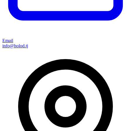
Email
info@holod.tj