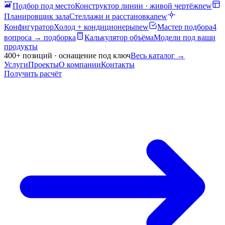
Подбор под место
Конструктор линии · живой чертёж
new
Планировщик зала
Стеллажи и расстановка
new
Конфигуратор
Холод + кондиционеры
new
Мастер подбора
4
вопроса → подборка
Калькулятор объёма
Модели под ваши
продукты
400+ позиций · оснащение под ключ
Весь каталог
→
Услуги
Проекты
О компании
Контакты
Получить расчёт