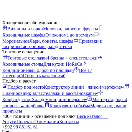
Холодильное оборудование
Витрины и горки
Молочка, напитки, фрукты
Холодильные шкафы
От эконома до премиум
Морозильное
Лари, бонеты, шкафы
Прилавки и
витрины
Гастрономия, кондитерка
Торговое оснащение
Торговые стеллажи
4 бренда + спецстеллажи
Холодильные столы
Для кухни HoReCa
Кондиционеры
Подбор по площади
Все 17
категорий
Открыть каталог-хаб
Подбор и расчёт
Подбор под место
Конструктор линии · живой чертёж
new
Планировщик зала
Стеллажи и расстановка
new
Конфигуратор
Холод + кондиционеры
new
Мастер подбора
4
вопроса → подборка
Калькулятор объёма
Модели под ваши
продукты
400+ позиций · оснащение под ключ
Весь каталог
→
Услуги
Проекты
О компании
Контакты
+992 98 851 61 61