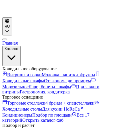
RU
Главная
Каталог
Холодильное оборудование
Витрины и горки
Молочка, напитки, фрукты
Холодильные шкафы
От эконома до премиум
Морозильное
Лари, бонеты, шкафы
Прилавки и
витрины
Гастрономия, кондитерка
Торговое оснащение
Торговые стеллажи
4 бренда + спецстеллажи
Холодильные столы
Для кухни HoReCa
Кондиционеры
Подбор по площади
Все 17
категорий
Открыть каталог-хаб
Подбор и расчёт