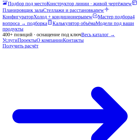
Подбор под место
Конструктор линии · живой чертёж
new
Планировщик зала
Стеллажи и расстановка
new
Конфигуратор
Холод + кондиционеры
new
Мастер подбора
4
вопроса → подборка
Калькулятор объёма
Модели под ваши
продукты
400+ позиций · оснащение под ключ
Весь каталог
→
Услуги
Проекты
О компании
Контакты
Получить расчёт