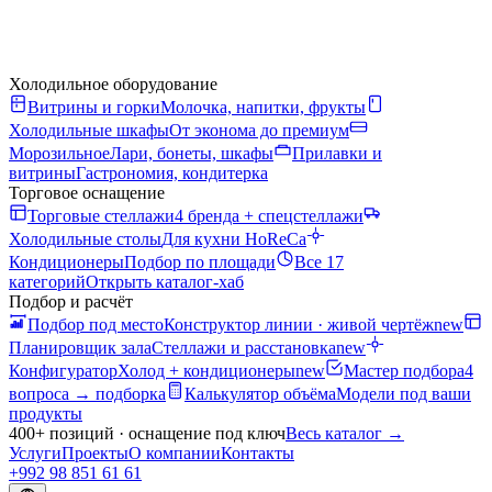
Холодильное оборудование
Витрины и горки
Молочка, напитки, фрукты
Холодильные шкафы
От эконома до премиум
Морозильное
Лари, бонеты, шкафы
Прилавки и
витрины
Гастрономия, кондитерка
Торговое оснащение
Торговые стеллажи
4 бренда + спецстеллажи
Холодильные столы
Для кухни HoReCa
Кондиционеры
Подбор по площади
Все 17
категорий
Открыть каталог-хаб
Подбор и расчёт
Подбор под место
Конструктор линии · живой чертёж
new
Планировщик зала
Стеллажи и расстановка
new
Конфигуратор
Холод + кондиционеры
new
Мастер подбора
4
вопроса → подборка
Калькулятор объёма
Модели под ваши
продукты
400+ позиций · оснащение под ключ
Весь каталог
→
Услуги
Проекты
О компании
Контакты
+992 98 851 61 61