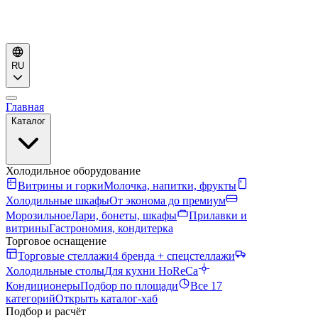
RU
Главная
Каталог
Холодильное оборудование
Витрины и горки
Молочка, напитки, фрукты
Холодильные шкафы
От эконома до премиум
Морозильное
Лари, бонеты, шкафы
Прилавки и
витрины
Гастрономия, кондитерка
Торговое оснащение
Торговые стеллажи
4 бренда + спецстеллажи
Холодильные столы
Для кухни HoReCa
Кондиционеры
Подбор по площади
Все 17
категорий
Открыть каталог-хаб
Подбор и расчёт