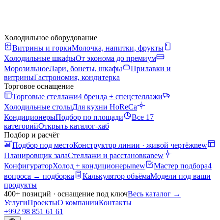
Холодильное оборудование
Витрины и горки
Молочка, напитки, фрукты
Холодильные шкафы
От эконома до премиум
Морозильное
Лари, бонеты, шкафы
Прилавки и
витрины
Гастрономия, кондитерка
Торговое оснащение
Торговые стеллажи
4 бренда + спецстеллажи
Холодильные столы
Для кухни HoReCa
Кондиционеры
Подбор по площади
Все 17
категорий
Открыть каталог-хаб
Подбор и расчёт
Подбор под место
Конструктор линии · живой чертёж
new
Планировщик зала
Стеллажи и расстановка
new
Конфигуратор
Холод + кондиционеры
new
Мастер подбора
4
вопроса → подборка
Калькулятор объёма
Модели под ваши
продукты
400+ позиций · оснащение под ключ
Весь каталог
→
Услуги
Проекты
О компании
Контакты
+992 98 851 61 61