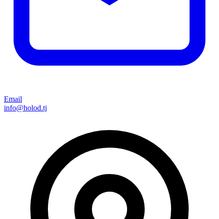
Email
info@holod.tj