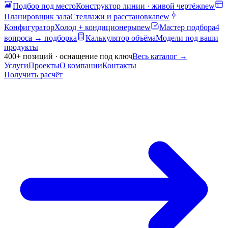
Подбор под место
Конструктор линии · живой чертёж
new
Планировщик зала
Стеллажи и расстановка
new
Конфигуратор
Холод + кондиционеры
new
Мастер подбора
4
вопроса → подборка
Калькулятор объёма
Модели под ваши
продукты
400+ позиций · оснащение под ключ
Весь каталог
→
Услуги
Проекты
О компании
Контакты
Получить расчёт