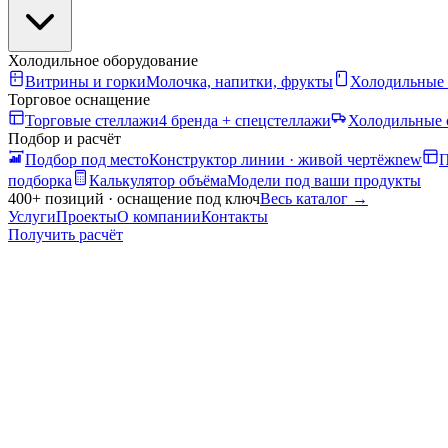
Холодильное оборудование
Витрины и горки
Молочка, напитки, фрукты
Холодильные
Торговое оснащение
Торговые стеллажи
4 бренда + спецстеллажи
Холодильные 
Подбор и расчёт
Подбор под место
Конструктор линии · живой чертёж
new
П
подборка
Калькулятор объёма
Модели под ваши продукты
400+ позиций · оснащение под ключ
Весь каталог
→
Услуги
Проекты
О компании
Контакты
Получить расчёт