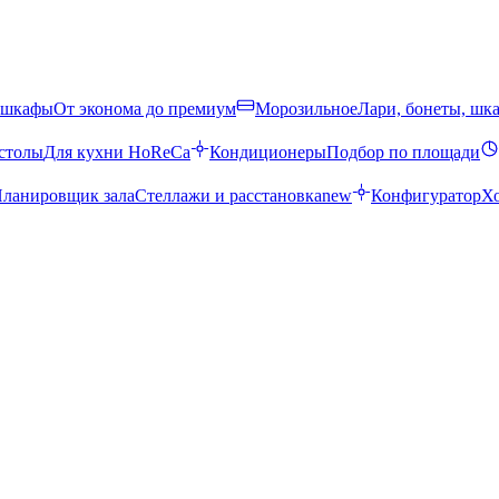
 шкафы
От эконома до премиум
Морозильное
Лари, бонеты, шк
столы
Для кухни HoReCa
Кондиционеры
Подбор по площади
ланировщик зала
Стеллажи и расстановка
new
Конфигуратор
Х