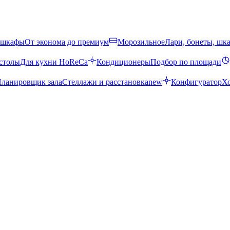
 шкафы
От эконома до премиум
Морозильное
Лари, бонеты, шк
столы
Для кухни HoReCa
Кондиционеры
Подбор по площади
ланировщик зала
Стеллажи и расстановка
new
Конфигуратор
Х