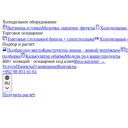
Холодильное оборудование
Витрины и горки
Молочка, напитки, фрукты
Холодильные
Торговое оснащение
Торговые стеллажи
4 бренда + спецстеллажи
Холодильные 
Подбор и расчёт
Подбор под место
Конструктор линии · живой чертёж
new
П
подборка
Калькулятор объёма
Модели под ваши продукты
400+ позиций · оснащение под ключ
Весь каталог
→
Услуги
Проекты
О компании
Контакты
+992 98 851 61 61
RU
Получить расчёт