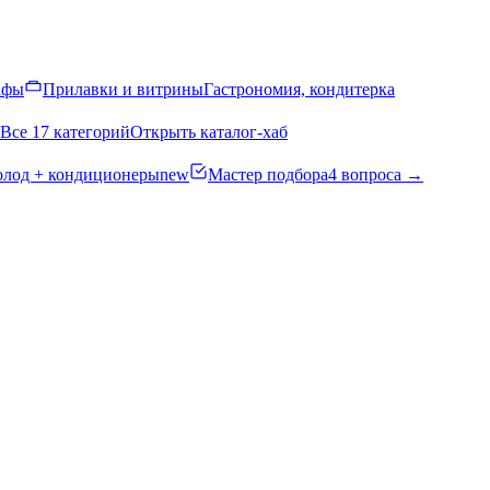
афы
Прилавки и витрины
Гастрономия, кондитерка
Все 17 категорий
Открыть каталог-хаб
олод + кондиционеры
new
Мастер подбора
4 вопроса →