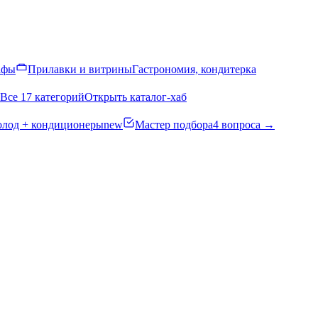
афы
Прилавки и витрины
Гастрономия, кондитерка
Все 17 категорий
Открыть каталог-хаб
олод + кондиционеры
new
Мастер подбора
4 вопроса →