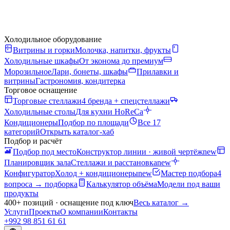
Холодильное оборудование
Витрины и горки
Молочка, напитки, фрукты
Холодильные шкафы
От эконома до премиум
Морозильное
Лари, бонеты, шкафы
Прилавки и
витрины
Гастрономия, кондитерка
Торговое оснащение
Торговые стеллажи
4 бренда + спецстеллажи
Холодильные столы
Для кухни HoReCa
Кондиционеры
Подбор по площади
Все 17
категорий
Открыть каталог-хаб
Подбор и расчёт
Подбор под место
Конструктор линии · живой чертёж
new
Планировщик зала
Стеллажи и расстановка
new
Конфигуратор
Холод + кондиционеры
new
Мастер подбора
4
вопроса → подборка
Калькулятор объёма
Модели под ваши
продукты
400+ позиций · оснащение под ключ
Весь каталог
→
Услуги
Проекты
О компании
Контакты
+992 98 851 61 61