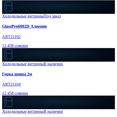
Холодильные витрины
Под заказ
GlassPro6002D Алюмин
ART21102
12 458 сомони
Холодильные витрины
В наличии
Горка шиша 2м
ART21104
12 458 сомони
Холодильные витрины
В наличии