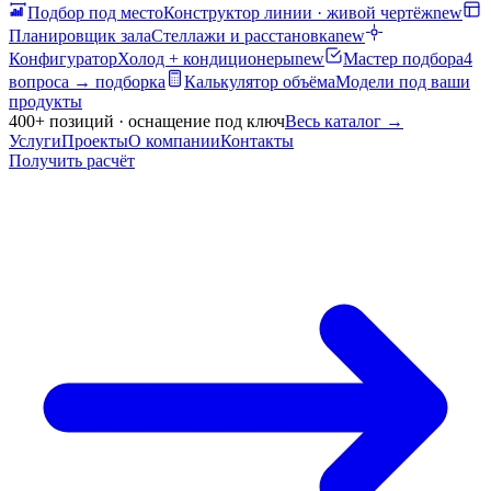
Подбор под место
Конструктор линии · живой чертёж
new
Планировщик зала
Стеллажи и расстановка
new
Конфигуратор
Холод + кондиционеры
new
Мастер подбора
4
вопроса → подборка
Калькулятор объёма
Модели под ваши
продукты
400+ позиций · оснащение под ключ
Весь каталог
→
Услуги
Проекты
О компании
Контакты
Получить расчёт