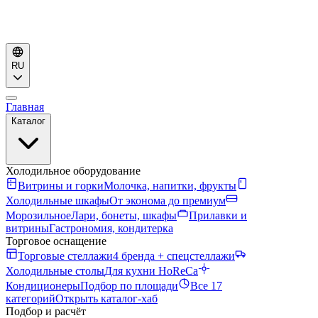
RU
Главная
Каталог
Холодильное оборудование
Витрины и горки
Молочка, напитки, фрукты
Холодильные шкафы
От эконома до премиум
Морозильное
Лари, бонеты, шкафы
Прилавки и
витрины
Гастрономия, кондитерка
Торговое оснащение
Торговые стеллажи
4 бренда + спецстеллажи
Холодильные столы
Для кухни HoReCa
Кондиционеры
Подбор по площади
Все 17
категорий
Открыть каталог-хаб
Подбор и расчёт