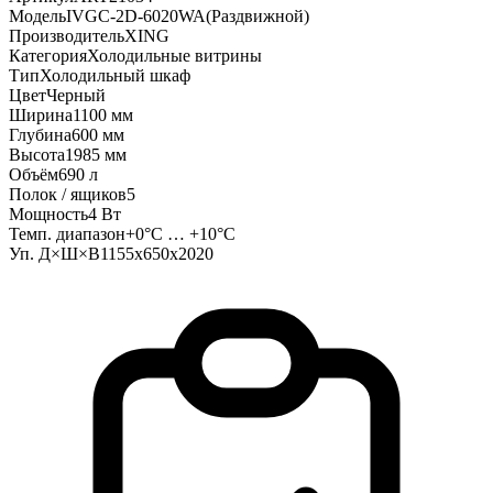
Модель
IVGC-2D-6020WA(Раздвижной)
Производитель
XING
Категория
Холодильные витрины
Тип
Холодильный шкаф
Цвет
Черный
Ширина
1100 мм
Глубина
600 мм
Высота
1985 мм
Объём
690 л
Полок / ящиков
5
Мощность
4 Вт
Темп. диапазон
+0°C … +10°C
Уп. Д×Ш×В
1155x650x2020