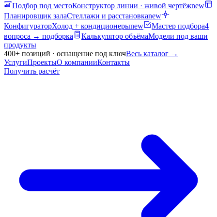
Подбор под место
Конструктор линии · живой чертёж
new
Планировщик зала
Стеллажи и расстановка
new
Конфигуратор
Холод + кондиционеры
new
Мастер подбора
4
вопроса → подборка
Калькулятор объёма
Модели под ваши
продукты
400+ позиций · оснащение под ключ
Весь каталог
→
Услуги
Проекты
О компании
Контакты
Получить расчёт