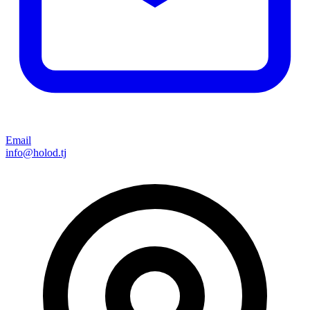
Email
info@holod.tj