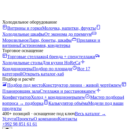
Холодильное оборудование
Витрины и горки
Молочка, напитки, фрукты
Холодильные шкафы
От эконома до премиум
Морозильное
Лари, бонеты, шкафы
Прилавки и
витрины
Гастрономия, кондитерка
Торговое оснащение
Торговые стеллажи
4 бренда + спецстеллажи
Холодильные столы
Для кухни HoReCa
Кондиционеры
Подбор по площади
Все 17
категорий
Открыть каталог-хаб
Подбор и расчёт
Подбор под место
Конструктор линии · живой чертёж
new
Планировщик зала
Стеллажи и расстановка
new
Конфигуратор
Холод + кондиционеры
new
Мастер подбора
4
вопроса → подборка
Калькулятор объёма
Модели под ваши
продукты
400+ позиций · оснащение под ключ
Весь каталог
→
Услуги
Проекты
О компании
Контакты
+992 98 851 61 61