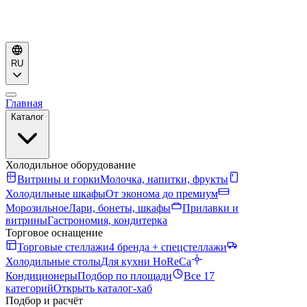
RU
Главная
Каталог
Холодильное оборудование
Витрины и горки
Молочка, напитки, фрукты
Холодильные шкафы
От эконома до премиум
Морозильное
Лари, бонеты, шкафы
Прилавки и
витрины
Гастрономия, кондитерка
Торговое оснащение
Торговые стеллажи
4 бренда + спецстеллажи
Холодильные столы
Для кухни HoReCa
Кондиционеры
Подбор по площади
Все 17
категорий
Открыть каталог-хаб
Подбор и расчёт