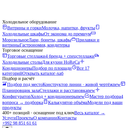
Холодильное оборудование
Витрины и горки
Молочка, напитки, фрукты
Холодильные шкафы
От эконома до премиум
Морозильное
Лари, бонеты, шкафы
Прилавки и
витрины
Гастрономия, кондитерка
Торговое оснащение
Торговые стеллажи
4 бренда + спецстеллажи
Холодильные столы
Для кухни HoReCa
Кондиционеры
Подбор по площади
Все 17
категорий
Открыть каталог-хаб
Подбор и расчёт
Подбор под место
Конструктор линии · живой чертёж
new
Планировщик зала
Стеллажи и расстановка
new
Конфигуратор
Холод + кондиционеры
new
Мастер подбора
4
вопроса → подборка
Калькулятор объёма
Модели под ваши
продукты
400+ позиций · оснащение под ключ
Весь каталог
→
Услуги
Проекты
О компании
Контакты
+992 98 851 61 61