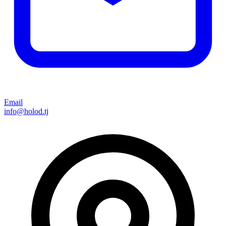
Email
info@holod.tj