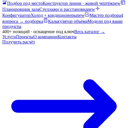
Подбор под место
Конструктор линии · живой чертёж
new
Планировщик зала
Стеллажи и расстановка
new
Конфигуратор
Холод + кондиционеры
new
Мастер подбора
4
вопроса → подборка
Калькулятор объёма
Модели под ваши
продукты
400+ позиций · оснащение под ключ
Весь каталог
→
Услуги
Проекты
О компании
Контакты
Получить расчёт