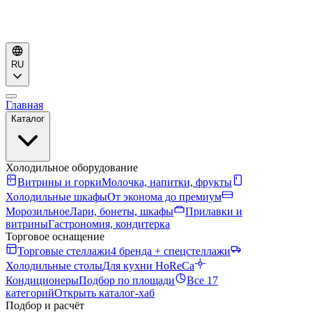
RU
Главная
Каталог
Холодильное оборудование
Витрины и горки
Молочка, напитки, фрукты
Холодильные шкафы
От эконома до премиум
Морозильное
Лари, бонеты, шкафы
Прилавки и
витрины
Гастрономия, кондитерка
Торговое оснащение
Торговые стеллажи
4 бренда + спецстеллажи
Холодильные столы
Для кухни HoReCa
Кондиционеры
Подбор по площади
Все 17
категорий
Открыть каталог-хаб
Подбор и расчёт