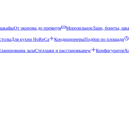
 шкафы
От эконома до премиум
Морозильное
Лари, бонеты, шк
столы
Для кухни HoReCa
Кондиционеры
Подбор по площади
ланировщик зала
Стеллажи и расстановка
new
Конфигуратор
Х