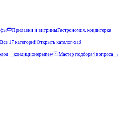
афы
Прилавки и витрины
Гастрономия, кондитерка
Все 17 категорий
Открыть каталог-хаб
олод + кондиционеры
new
Мастер подбора
4 вопроса →