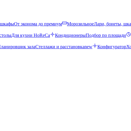
 шкафы
От эконома до премиум
Морозильное
Лари, бонеты, шк
столы
Для кухни HoReCa
Кондиционеры
Подбор по площади
ланировщик зала
Стеллажи и расстановка
new
Конфигуратор
Х