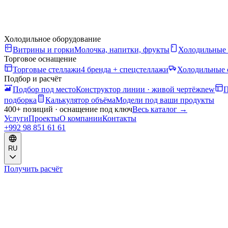
Холодильное оборудование
Витрины и горки
Молочка, напитки, фрукты
Холодильные
Торговое оснащение
Торговые стеллажи
4 бренда + спецстеллажи
Холодильные 
Подбор и расчёт
Подбор под место
Конструктор линии · живой чертёж
new
П
подборка
Калькулятор объёма
Модели под ваши продукты
400+ позиций · оснащение под ключ
Весь каталог
→
Услуги
Проекты
О компании
Контакты
+992 98 851 61 61
RU
Получить расчёт