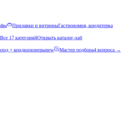
афы
Прилавки и витрины
Гастрономия, кондитерка
Все 17 категорий
Открыть каталог-хаб
олод + кондиционеры
new
Мастер подбора
4 вопроса →