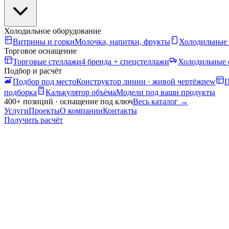
Холодильное оборудование
Витрины и горки
Молочка, напитки, фрукты
Холодильные
Торговое оснащение
Торговые стеллажи
4 бренда + спецстеллажи
Холодильные 
Подбор и расчёт
Подбор под место
Конструктор линии · живой чертёж
new
П
подборка
Калькулятор объёма
Модели под ваши продукты
400+ позиций · оснащение под ключ
Весь каталог
→
Услуги
Проекты
О компании
Контакты
Получить расчёт