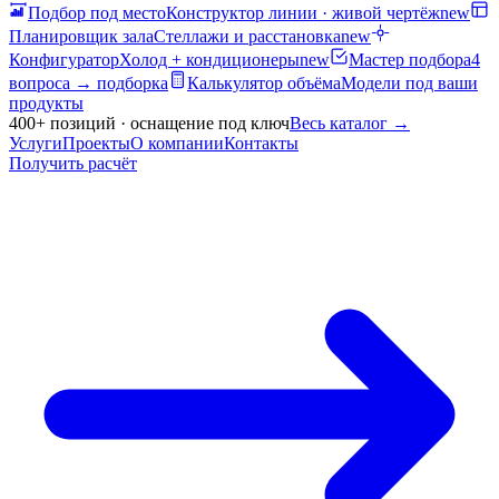
Подбор под место
Конструктор линии · живой чертёж
new
Планировщик зала
Стеллажи и расстановка
new
Конфигуратор
Холод + кондиционеры
new
Мастер подбора
4
вопроса → подборка
Калькулятор объёма
Модели под ваши
продукты
400+ позиций · оснащение под ключ
Весь каталог
→
Услуги
Проекты
О компании
Контакты
Получить расчёт