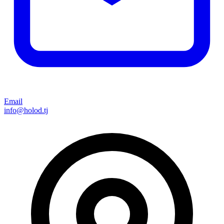
Email
info@holod.tj