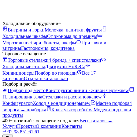
Холодильное оборудование
Витрины и горки
Молочка, напитки, фрукты
Холодильные шкафы
От эконома до премиум
Морозильное
Лари, бонеты, шкафы
Прилавки и
витрины
Гастрономия, кондитерка
Торговое оснащение
Торговые стеллажи
4 бренда + спецстеллажи
Холодильные столы
Для кухни HoReCa
Кондиционеры
Подбор по площади
Все 17
категорий
Открыть каталог-хаб
Подбор и расчёт
Подбор под место
Конструктор линии · живой чертёж
new
Планировщик зала
Стеллажи и расстановка
new
Конфигуратор
Холод + кондиционеры
new
Мастер подбора
4
вопроса → подборка
Калькулятор объёма
Модели под ваши
продукты
400+ позиций · оснащение под ключ
Весь каталог
→
Услуги
Проекты
О компании
Контакты
+992 98 851 61 61