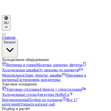
RU
Главная
Каталог
Холодильное оборудование
Витрины и горки
Молочка, напитки, фрукты
Холодильные шкафы
От эконома до премиум
Морозильное
Лари, бонеты, шкафы
Прилавки и
витрины
Гастрономия, кондитерка
Торговое оснащение
Торговые стеллажи
4 бренда + спецстеллажи
Холодильные столы
Для кухни HoReCa
Кондиционеры
Подбор по площади
Все 17
категорий
Открыть каталог-хаб
Подбор и расчёт